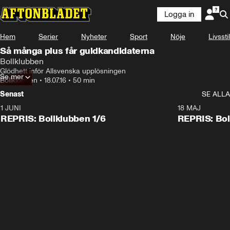
Logga in
Hem
Serier
Nyheter
Sport
Nöje
Livsstil
Så många plus får guldkandidaterna
Bollklubben
Glödhett inför Allsvenska upplösningen
Se mer
Bollklubben
•
18.07.16
•
50 min
Senast
SE ALLA
1 JUNI
18 MAJ
REPRIS: Bollklubben 1/6
REPRIS: Bol