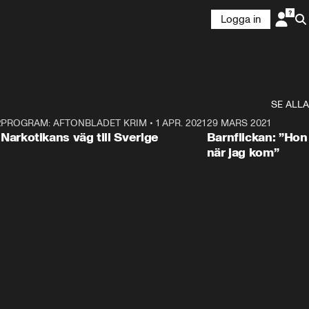
Logga in
SE ALLA
21
5
PROGRAM: AFTONBLADET KRIM
•
1 APR. 2021
1:52
29 MARS 2021
Narkotikans väg till Sverige
Barnflickan: ”Hon
när jag kom”