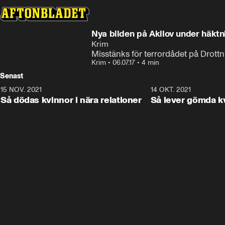
Nya bilden på Akilov under häkt
Krim
Misstänks för terrordådet på Drottn
Krim
•
06.07.17
•
4 min
Senast
15 NOV. 2021
3:28
14 OKT. 2021
Så dödas kvinnor i nära relationer
Så lever gömda k