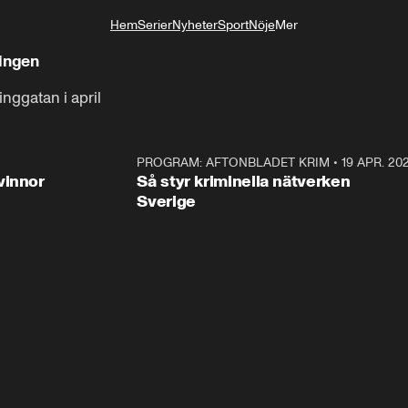
Hem
Serier
Nyheter
Sport
Nöje
Mer
Livsstil
ningen
inggatan i april
3:00
PROGRAM: AFTONBLADET KRIM
•
19 APR. 20
2:5
vinnor
Så styr kriminella nätverken
Sverige