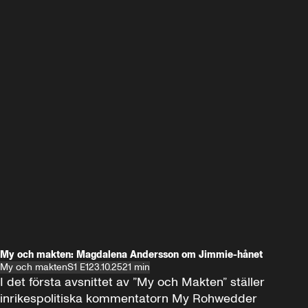
My och makten: Magdalena Andersson om Jimmie-hånet
My och makten
S1 E1
23.10.25
21 min
I det första avsnittet av ”My och Makten” ställer 
inrikespolitiska kommentatorn My Rohwedder 