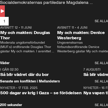
Socialdemokraternas partiledare Magdalena 
Andersson till svars.
1
SE ALLA
AVSNITT 12
•
11 JUNI
26:27
AVSNITT 11
•
4 JUNI
2
My och makten: Douglas
My och makten: Denice
Thor
Westerberg
Moderata ungdomsförbundet 
Ungsvenskarnas 
(MUF:s) ordförande Douglas Thor 
förbundsordförande Denice 
gästar My och makten. I avsnittet 
Westerberg gästar My och makten.
diskuteras tonårsutvisningarna och 
avsnittet diskuteras migrationsfrå
hur Moderaterna ska locka väljare till 
och hur SD ska locka kvinnliga 
Väder
SE ALLA
valet i höst. 
väljare. 
I GÅR 02:30
1:06
7 AUGUSTI
Så blir vädret där du bor
Så blir vädr
Senaste om konflikten i Mellanöstern
SE ALLA
NYHETER
•
17 FEB. 2025
0:45
NYHETER
•
16 F
500 dagar av krig i Gaza – se förödelsen
Nya vapen ti
200 sekunder
SE ALLA