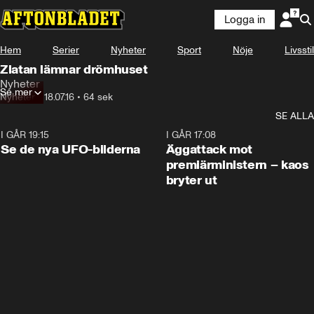
Logga in
Hem
Serier
Nyheter
Sport
Nöje
Livsstil
Zlatan lämnar drömhuset
Nyheter
Se mer
Nyheter
•
18.07.16
•
64 sek
SE ALLA
I GÅR 19:15
0:36
I GÅR 17:08
Se de nya UFO-bilderna
Äggattack mot
premiärministern – kaos
bryter ut