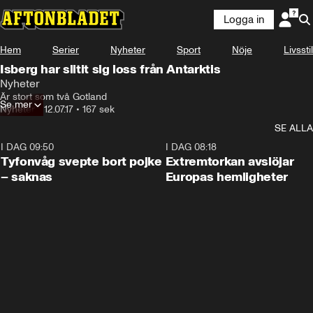
Logga in
Hem
Serier
Nyheter
Sport
Nöje
Livsstil
Isberg har slitit sig loss från Antarktis
Nyheter
Är stort som två Gotland
Se mer
Nyheter
•
12.07.17
•
167 sek
SE ALLA
I DAG 09:50
0:53
I DAG 08:18
Tyfonvåg svepte bort pojke
Extremtorkan avslöjar
– saknas
Europas hemligheter