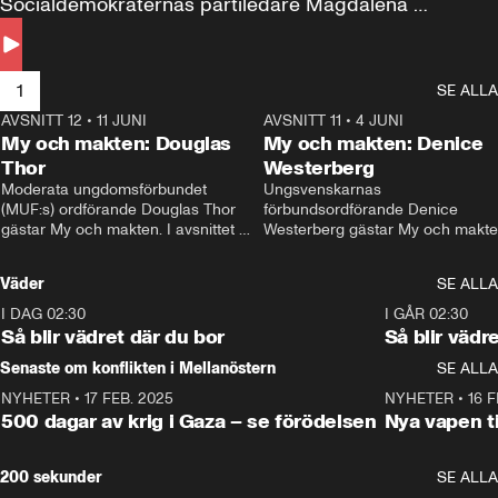
Socialdemokraternas partiledare Magdalena 
Andersson till svars.
1
SE ALLA
AVSNITT 12
•
11 JUNI
26:27
AVSNITT 11
•
4 JUNI
2
My och makten: Douglas
My och makten: Denice
Thor
Westerberg
Moderata ungdomsförbundet 
Ungsvenskarnas 
(MUF:s) ordförande Douglas Thor 
förbundsordförande Denice 
gästar My och makten. I avsnittet 
Westerberg gästar My och makten.
diskuteras tonårsutvisningarna och 
avsnittet diskuteras migrationsfrå
hur Moderaterna ska locka väljare till 
och hur SD ska locka kvinnliga 
Väder
SE ALLA
valet i höst. 
väljare. 
I DAG 02:30
1:06
I GÅR 02:30
Så blir vädret där du bor
Så blir vädr
Senaste om konflikten i Mellanöstern
SE ALLA
NYHETER
•
17 FEB. 2025
0:45
NYHETER
•
16 F
500 dagar av krig i Gaza – se förödelsen
Nya vapen ti
200 sekunder
SE ALLA