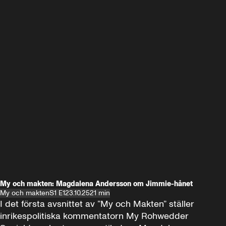
My och makten: Magdalena Andersson om Jimmie-hånet
My och makten
S1 E1
23.10.25
21 min
I det första avsnittet av ”My och Makten” ställer 
inrikespolitiska kommentatorn My Rohwedder 