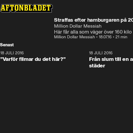
Straffas efter hamburgaren på 20
Million Dollar Messiah
Här får alla som väger över 160 kil
Million Dollar Messiah
•
18.07.16
•
21 min
Senast
18 JULI 2016
24:50
18 JULI 2016
”Varför filmar du det här?”
Från slum till en 
städer