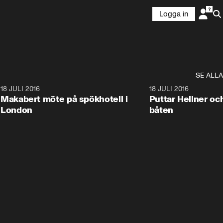
Logga in
SE ALLA
0
18 JULI 2016
23:59
18 JULI 2016
Makabert möte på spökhotell i
Puttar Hellner oc
London
båten