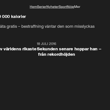
Hem
Serier
Nyheter
Sport
Nöje
Mer
Livsstil
 000 kalorier
o äta gratis – bestraffning väntar den som misslyckas
24:50
18 JULI 2016
24:5
av världens rikaste
Sekunden senare hoppar han –
från rekordhöjden