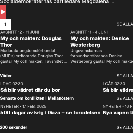
Socialdemokraternas partiledare Magdalena 
Andersson till svars.
1
SE ALLA
AVSNITT 12
•
11 JUNI
26:27
AVSNITT 11
•
4 JUNI
2
My och makten: Douglas
My och makten: Denice
Thor
Westerberg
Moderata ungdomsförbundet 
Ungsvenskarnas 
(MUF:s) ordförande Douglas Thor 
förbundsordförande Denice 
gästar My och makten. I avsnittet 
Westerberg gästar My och makten.
diskuteras tonårsutvisningarna och 
avsnittet diskuteras migrationsfrå
hur Moderaterna ska locka väljare till 
och hur SD ska locka kvinnliga 
Väder
SE ALLA
valet i höst. 
väljare. 
I DAG 02:30
1:06
I GÅR 02:30
Så blir vädret där du bor
Så blir vädr
Senaste om konflikten i Mellanöstern
SE ALLA
NYHETER
•
17 FEB. 2025
0:45
NYHETER
•
16 F
500 dagar av krig i Gaza – se förödelsen
Nya vapen ti
200 sekunder
SE ALLA