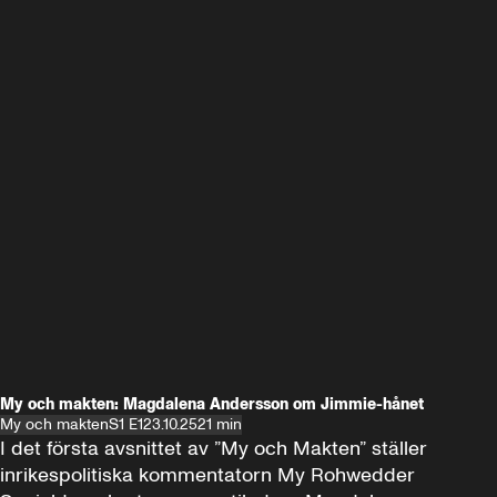
My och makten: Magdalena Andersson om Jimmie-hånet
My och makten
S1 E1
23.10.25
21 min
I det första avsnittet av ”My och Makten” ställer 
inrikespolitiska kommentatorn My Rohwedder 