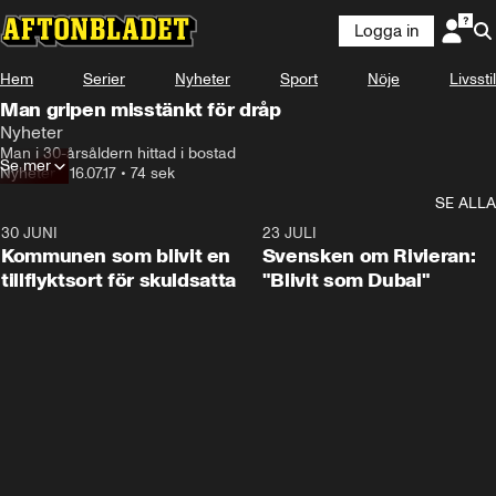
Logga in
Hem
Serier
Nyheter
Sport
Nöje
Livsstil
Man gripen misstänkt för dråp
Nyheter
Man i 30-årsåldern hittad i bostad
Se mer
Nyheter
•
16.07.17
•
74 sek
SE ALLA
30 JUNI
1:24
23 JULI
Kommunen som blivit en
Svensken om Rivieran:
tillflyktsort för skuldsatta
"Blivit som Dubai"