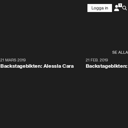
Logga in
SE ALLA
1
21 MARS 2019
6:13
21 FEB. 2019
Backstagebikten: Alessia Cara
Backstagebikten: 