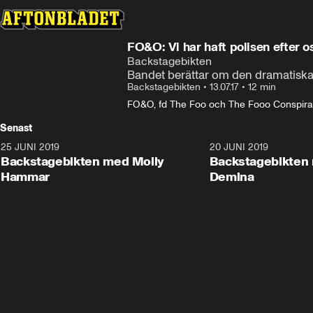
FO&O: Vi har haft polisen efter o
Backstagebikten
Bandet berättar om den dramatisk
Backstagebikten
•
13.07.17
•
12 min
FO&O, fd The Foo och The Fooo Conspir
Senast
25 JUNI 2019
7:17
20 JUNI 2019
Backstagebikten med Molly
Backstagebikten
Hammar
Demina