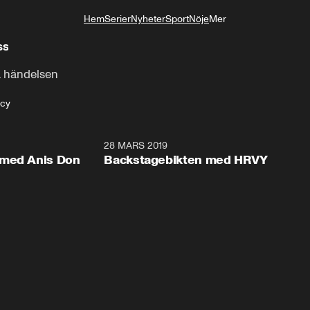
Hem
Serier
Nyheter
Sport
Nöje
Mer
Livsstil
ss
a händelsen
acy
5:19
28 MARS 2019
6:3
 med Anis Don
Backstagebikten med HRVY