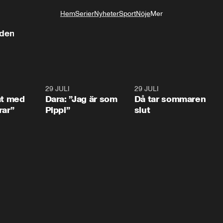
Hem
Serier
Nyheter
Sport
Nöje
Mer
Livsstil
rden
1:02
29 JULI
0:41
29 JULI
0:3
at med
Dara: ”Jag är som
Då tar sommaren
rar”
Pippi”
slut