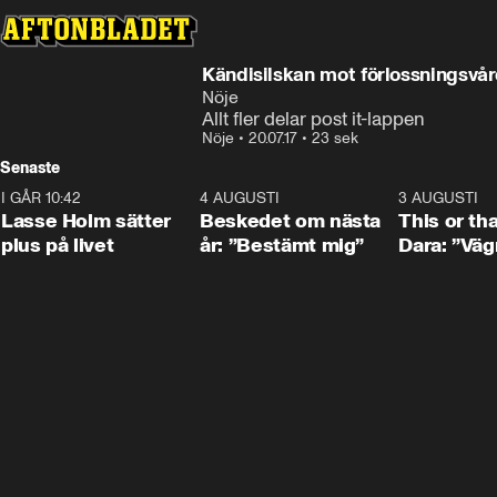
Kändisilskan mot förlossningsvå
Nöje
Allt fler delar post it-lappen
Nöje
•
20.07.17
•
23 sek
Senaste
I GÅR 10:42
1:04
4 AUGUSTI
0:24
3 AUGUSTI
Lasse Holm sätter
Beskedet om nästa
This or th
plus på livet
år: ”Bestämt mig”
Dara: ”Väg