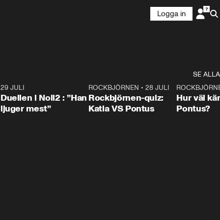
Logga in
SE ALLA
9
29 JULI
0:47
ROCKBJÖRNEN
•
28 JULI
0:15
ROCKBJÖRN
Duellen i Noll2 : ”Han
Rockbjörnen-quiz:
Hur väl kä
ljuger mest”
Katia VS Pontus
Pontus?