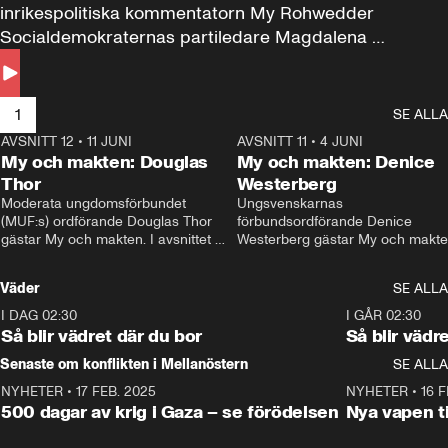
inrikespolitiska kommentatorn My Rohwedder 
Socialdemokraternas partiledare Magdalena 
Andersson till svars.
1
SE ALLA
AVSNITT 12
•
11 JUNI
26:27
AVSNITT 11
•
4 JUNI
2
My och makten: Douglas
My och makten: Denice
Thor
Westerberg
Moderata ungdomsförbundet 
Ungsvenskarnas 
(MUF:s) ordförande Douglas Thor 
förbundsordförande Denice 
gästar My och makten. I avsnittet 
Westerberg gästar My och makten.
diskuteras tonårsutvisningarna och 
avsnittet diskuteras migrationsfrå
hur Moderaterna ska locka väljare till 
och hur SD ska locka kvinnliga 
Väder
SE ALLA
valet i höst. 
väljare. 
I DAG 02:30
1:06
I GÅR 02:30
Så blir vädret där du bor
Så blir vädr
Senaste om konflikten i Mellanöstern
SE ALLA
NYHETER
•
17 FEB. 2025
0:45
NYHETER
•
16 F
500 dagar av krig i Gaza – se förödelsen
Nya vapen ti