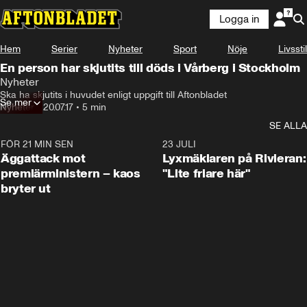
Logga in
Hem
Serier
Nyheter
Sport
Nöje
Livsstil
En person har skjutits till döds i Vårberg i Stockholm
Nyheter
Ska ha skjutits i huvudet enligt uppgift till Aftonbladet
Se mer
Nyheter
•
20.07.17
•
5 min
SE ALLA
FÖR 21 MIN SEN
0:37
23 JULI
Äggattack mot
Lyxmäklaren på Rivieran:
premiärministern – kaos
"Lite friare här"
bryter ut