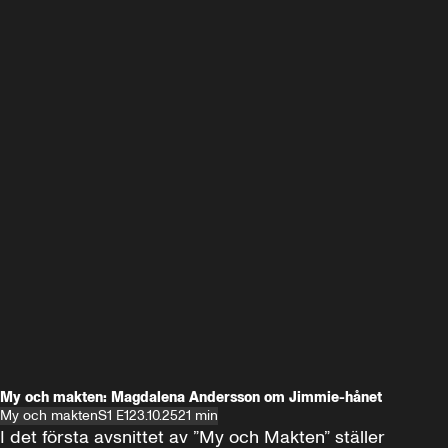
My och makten: Magdalena Andersson om Jimmie-hånet
My och makten
S1 E1
23.10.25
21 min
I det första avsnittet av ”My och Makten” ställer 