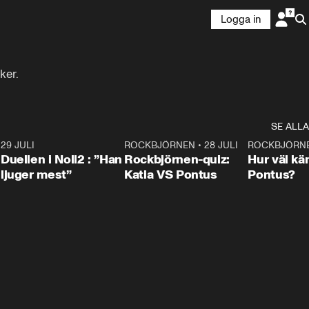
Logga in
ker.
SE ALLA
9
29 JULI
0:47
ROCKBJÖRNEN
•
28 JULI
0:15
ROCKBJÖRN
Duellen i Noll2 : ”Han
Rockbjörnen-quiz:
Hur väl kä
ljuger mest”
Katia VS Pontus
Pontus?