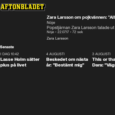
Zara Larsson om pojkvännen: "All
Nöje
Popstjärnan Zara Larsson talade ut 
Nöje
•
22.07.17
•
72 sek
Zara Larsson
Senaste
I DAG 10:42
1:04
4 AUGUSTI
0:24
3 AUGUSTI
Lasse Holm sätter
Beskedet om nästa
This or th
plus på livet
år: ”Bestämt mig”
Dara: ”Väg