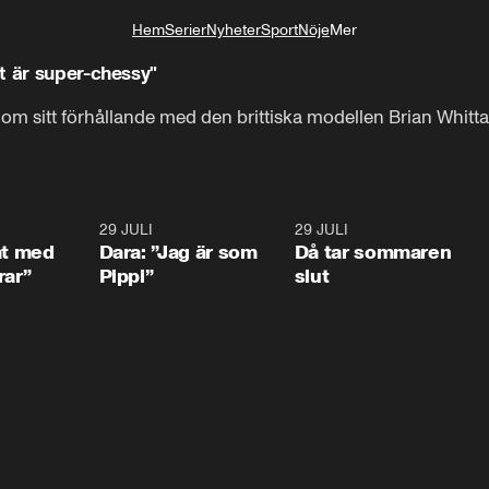
Hem
Serier
Nyheter
Sport
Nöje
Mer
Livsstil
t är super-chessy"
om sitt förhållande med den brittiska modellen Brian Whitta
1:02
29 JULI
0:41
29 JULI
0:3
at med
Dara: ”Jag är som
Då tar sommaren
rar”
Pippi”
slut