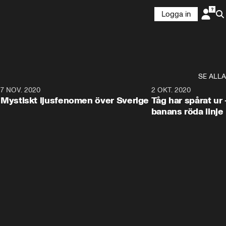
Logga in
SE ALLA
4
7 NOV. 2020
3:12
2 OKT. 2020
Mystiskt ljusfenomen över Sverige
Tåg har spårat ur 
banans röda linje