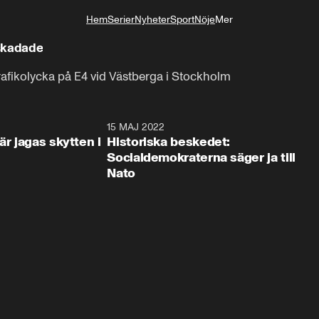
Hem
Serier
Nyheter
Sport
Nöje
Mer
Livsstil
 skadade
trafikolycka på E4 vid Västberga i Stockholm
0:42
15 MAJ 2022
1:4
är jagas skytten i
Historiska beskedet:
Socialdemokraterna säger ja till
Nato