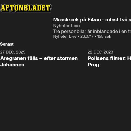
Masskrock på E4:an - minst två
Nyheter Live
Tre personbilar är inblandade i en 
Nyheter Live
•
23.07.17
•
155 sek
Senast
27 DEC. 2025
0:18
22 DEC. 2023
Åregranen fälls – efter stormen
Polisens filmer: H
Johannes
Prag