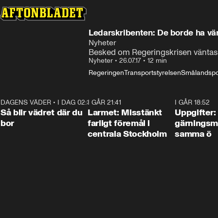
Ledarskribenten: De borde ha vä
Nyheter
Besked om Regeringskrisen väntas 
Nyheter
•
26.07.17
•
12 min
Regeringen
Transportstyrelsen
Smålandspo
DAGENS VÄDER
•
I DAG 02:30
1:06
I GÅR 21:41
0:35
I GÅR 18:52
Så blir vädret där du
Larmet: Misstänkt
Uppgifter:
bor
farligt föremål i
gärningsm
centrala Stockholm
samma ö