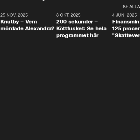
SE ALLA
3
25 NOV. 2025
31:05
8 OKT. 2025
4:29
4 JUNI 2025
Knutby – Vem
200 sekunder –
Finansmin
mördade Alexandra?
Köttfusket: Se hela
125 procent
programmet här
"Skattever
viktig uppg