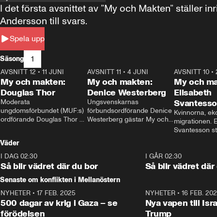
I det första avsnittet av ”My och Makten” ställe
Andersson till svars.
Spela upp
1
Säsong
AVSNITT 12
•
11 JUNI
26:27
AVSNITT 11
•
4 JUNI
23:40
AVSNITT 10
•
My och makten:
My och makten:
My och ma
Douglas Thor
Denice Westerberg
Elisabeth
Moderata 
Ungsvenskarnas 
Svantess
ungdomsförbundet (MUF:s) 
förbundsordförande Denice 
Kvinnorna, ek
ordförande Douglas Thor 
Westerberg gästar My och 
migrationen. E
gästar My och makten. I 
makten. I avsnittet 
Svantesson stäl
avsnittet diskuteras 
diskuteras migrationsfrågan 
när finansmini
Väder
tonårsutvisningarna och hur 
och hur SD ska locka 
Moderaterna ska locka 
kvinnliga väljare. 
I DAG 02:30
1:06
I GÅR 02:30
väljare till valet i höst. 
Så blir vädret där du bor
Så blir vädret där
Senaste om konflikten i Mellanöstern
NYHETER
•
17 FEB. 2025
0:45
NYHETER
•
16 FEB. 20
500 dagar av krig i Gaza – se
Nya vapen till Isr
förödelsen
Trump