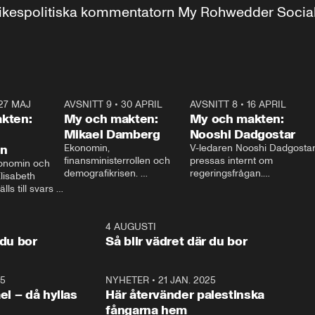
r inrikespolitiska kommentatorn My Rohwedder Soci
27 MAJ
3:51
AVSNITT 9
•
30 APRIL
24:00
AVSNITT 8
•
16 APRIL
25:1
kten:
My och makten:
My och makten:
Mikael Damberg
Nooshi Dadgostar
on
Ekonomin, 
V-ledaren Nooshi Dadgostar
finansministerrollen och 
pressas internt om 
onomin och 
demografikrisen. 
regeringsfrågan.

lisabeth 
Oppositionen ställs till svars 
I Aftonbladets 
ls till svars 
när Socialdemokraternas 
partiledarutfrågning ”My 
stern gästar 
Mikael Damberg gästar My 
och Makten” sätter hon ner 
My och Makten. 
och Makten. 
foten mot kritikerna:

1:06
4 AUGUSTI
1:0
– Vi ställer upp i val. Ska vi 
 du bor
Så blir vädret där du bor
vara med så sitter vi förstås 
25
1:22
NYHETER
•
21 JAN. 2025
0:5
ael – då hyllas
Här återvänder palestinska
fångarna hem