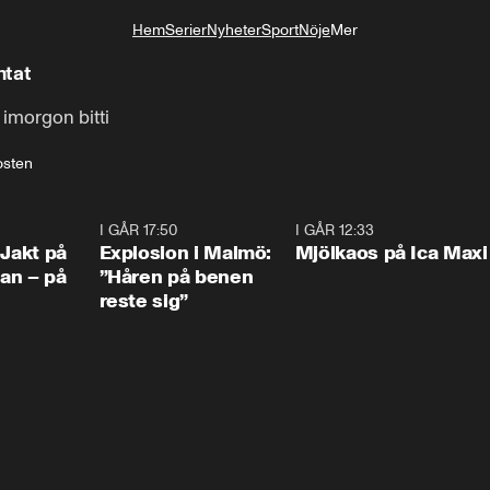
Hem
Serier
Nyheter
Sport
Nöje
Mer
Livsstil
ntat
imorgon bitti
sten
0:33
I GÅR 17:50
1:10
I GÅR 12:33
0:2
 Jakt på
Explosion i Malmö:
Mjölkaos på Ica Maxi
an – på
”Håren på benen
reste sig”