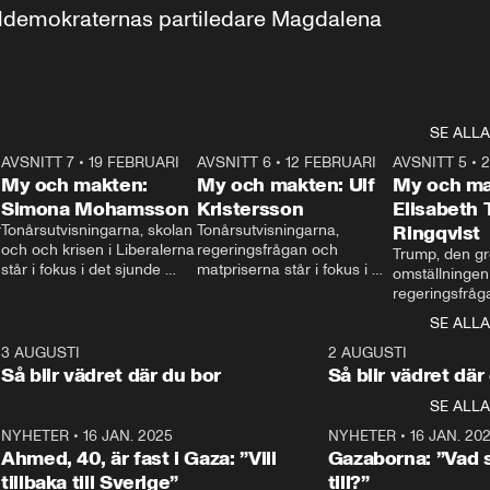
aldemokraternas partiledare Magdalena 
SE ALLA
7
AVSNITT 7
•
19 FEBRUARI
24:30
AVSNITT 6
•
12 FEBRUARI
27:30
AVSNITT 5
•
My och makten:
My och makten: Ulf
My och ma
Simona Mohamsson
Kristersson
Elisabeth
 
Tonårsutvisningarna, skolan 
Tonårsutvisningarna, 
Ringqvist
och och krisen i Liberalerna 
regeringsfrågan och 
Trump, den gr
står i fokus i det sjunde 
matpriserna står i fokus i 
omställningen
avsnittet av ”My och 
det sjätte avsnittet av ”My 
regeringsfråga
makten”. Se när 
och makten”. Se när 
centrum i det 
SE ALLA
Aftonbladets inrikespolitiska 
Aftonbladets inrikespolitiska 
avsnittet av ”
kommentator My 
kommentator My 
6
3 AUGUSTI
1:06
2 AUGUSTI
Makten”. Se nä
Rohwedder ställer 
Rohwedder ställer 
Så blir vädret där du bor
Så blir vädret där
Aftonbladets in
utbildnings- och 
statsminister Ulf Kristersson 
kommentator 
SE ALLA
integrationsminister Simona 
till svars.
Rohwedder stäl
Mohamsson till svars.
Centerpartiets
2
NYHETER
•
16 JAN. 2025
1:01
NYHETER
•
16 JAN. 20
Thand Ring till
Ahmed, 40, är fast i Gaza: ”Vill
Gazaborna: ”Vad s
tillbaka till Sverige”
till?”