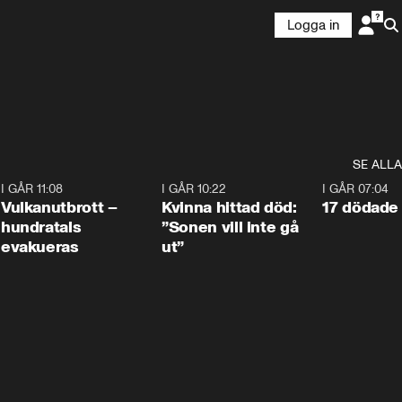
Logga in
SE ALLA
4
I GÅR 11:08
0:27
I GÅR 10:22
1:12
I GÅR 07:04
Vulkanutbrott –
Kvinna hittad död:
17 dödade 
hundratals
”Sonen vill inte gå
evakueras
ut”