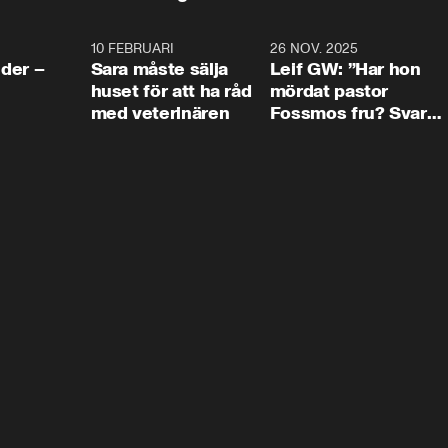
4:24
10 FEBRUARI
4:13
26 NOV. 2025
8:1
der –
Sara måste sälja
Leif GW: ”Har hon
huset för att ha råd
mördat pastor
med veterinären
Fossmos fru? Svar
nej.”