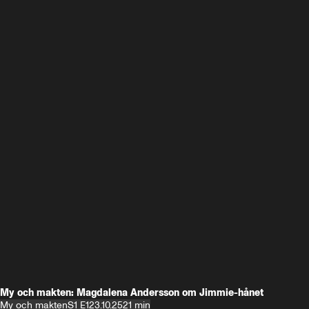
My och makten: Magdalena Andersson om Jimmie-hånet
My och makten
S1 E1
23.10.25
21 min