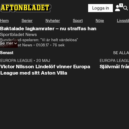
Logga in
Hem
Serier
Nyheter
Sport
Nöje
Livsstil
Baktalade lagkamrater – nu straffas han
Sportbladet News
Sunderland-spelaren: "Vi är helt värdelösa"
Se mer
Sportbladet News
•
01.08.17
•
76 sek
Senast
SE ALLA
EUROPA LEAGUE
•
20 MAJ
1:32
EUROPA LEAG
Victor Nilsson Lindelöf vinner Europa
Självmål frå
League med sitt Aston Villa