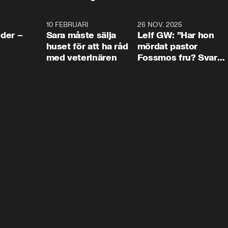
4:24
10 FEBRUARI
4:13
26 NOV. 2025
8:1
der –
Sara måste sälja
Leif GW: ”Har hon
huset för att ha råd
mördat pastor
med veterinären
Fossmos fru? Svar
nej.”