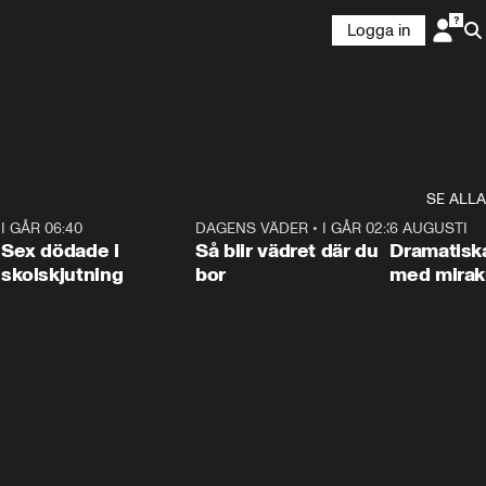
Logga in
SE ALLA
6
I GÅR 06:40
0:47
DAGENS VÄDER
•
I GÅR 02:30
1:06
6 AUGUSTI
Sex dödade i
Så blir vädret där du
Dramatisk
skolskjutning
bor
med miraku