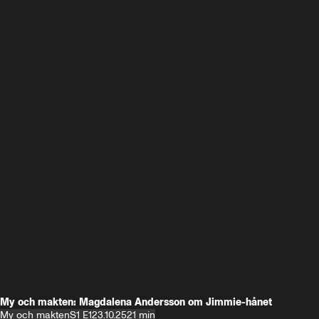
My och makten: Magdalena Andersson om Jimmie-hånet
My och makten
S1 E1
23.10.25
21 min