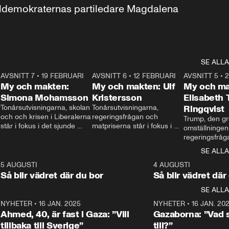
aldemokraternas partiledare Magdalena 
SE ALLA
7
AVSNITT 7
•
19 FEBRUARI
24:30
AVSNITT 6
•
12 FEBRUARI
27:30
AVSNITT 5
•
My och makten:
My och makten: Ulf
My och ma
Simona Mohamsson
Kristersson
Elisabeth
 
Tonårsutvisningarna, skolan 
Tonårsutvisningarna, 
Ringqvist
och och krisen i Liberalerna 
regeringsfrågan och 
Trump, den gr
står i fokus i det sjunde 
matpriserna står i fokus i 
omställningen
avsnittet av ”My och 
det sjätte avsnittet av ”My 
regeringsfråga
makten”. Se när 
och makten”. Se när 
centrum i det 
SE ALLA
Aftonbladets inrikespolitiska 
Aftonbladets inrikespolitiska 
avsnittet av ”
kommentator My 
kommentator My 
6
5 AUGUSTI
1:06
4 AUGUSTI
Makten”. Se nä
Rohwedder ställer 
Rohwedder ställer 
Så blir vädret där du bor
Så blir vädret där
Aftonbladets in
utbildnings- och 
statsminister Ulf Kristersson 
kommentator 
SE ALLA
integrationsminister Simona 
till svars.
Rohwedder stäl
Mohamsson till svars.
Centerpartiets
2
NYHETER
•
16 JAN. 2025
1:01
NYHETER
•
16 JAN. 20
Thand Ring till
Ahmed, 40, är fast i Gaza: ”Vill
Gazaborna: ”Vad s
tillbaka till Sverige”
till?”