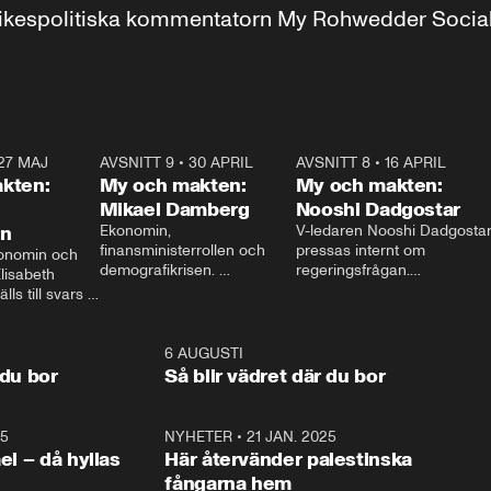
r inrikespolitiska kommentatorn My Rohwedder Soci
27 MAJ
3:51
AVSNITT 9
•
30 APRIL
24:00
AVSNITT 8
•
16 APRIL
25:1
kten:
My och makten:
My och makten:
Mikael Damberg
Nooshi Dadgostar
on
Ekonomin, 
V-ledaren Nooshi Dadgostar
finansministerrollen och 
pressas internt om 
onomin och 
demografikrisen. 
regeringsfrågan.

lisabeth 
Oppositionen ställs till svars 
I Aftonbladets 
ls till svars 
när Socialdemokraternas 
partiledarutfrågning ”My 
stern gästar 
Mikael Damberg gästar My 
och Makten” sätter hon ner 
My och Makten. 
och Makten. 
foten mot kritikerna:

1:06
6 AUGUSTI
1:0
– Vi ställer upp i val. Ska vi 
 du bor
Så blir vädret där du bor
vara med så sitter vi förstås 
25
1:22
NYHETER
•
21 JAN. 2025
0:5
ael – då hyllas
Här återvänder palestinska
fångarna hem