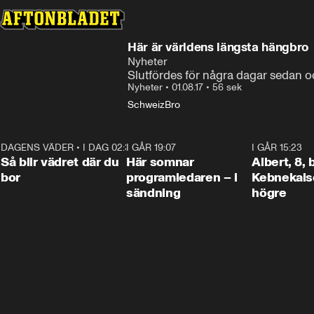
Här är världens längsta hängbro
Nyheter
Slutfördes för några dagar sedan o
Nyheter
•
01.08.17
•
56 sek
Schweiz
Bro
DAGENS VÄDER
•
I DAG 02:30
1:06
I GÅR 19:07
0:45
I GÅR 15:23
Så blir vädret där du
Här somnar
Albert, 8,
bor
programledaren – i
Kebnekaise
sändning
högre