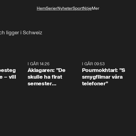
Hem
Serier
Nyheter
Sport
Nöje
Mer
Livsstil
ch ligger i Schweiz
0:54
I GÅR 14:26
1:54
I GÅR 09:53
1:3
 besteg
Åklagaren: ”De
Pourmokhtari: ”S
 – vill
skulle ha firat
smygfilmar våra
semester
telefoner”
tillsammans”