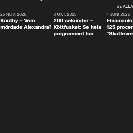
SE ALLA
3
25 NOV. 2025
31:05
8 OKT. 2025
4:29
4 JUNI 2025
Knutby – Vem
200 sekunder –
Finansmin
mördade Alexandra?
Köttfusket: Se hela
125 procent
programmet här
"Skattever
viktig uppg