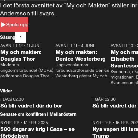
I det första avsnittet av ”My och Makten” ställe
Andersson till svars.
Spela upp
1
Säsong
AVSNITT 12
•
11 JUNI
26:27
AVSNITT 11
•
4 JUNI
23:40
AVSNITT 10
•
My och makten:
My och makten:
My och ma
Douglas Thor
Denice Westerberg
Elisabeth
Moderata 
Ungsvenskarnas 
Svantess
ungdomsförbundet (MUF:s) 
förbundsordförande Denice 
Kvinnorna, ek
ordförande Douglas Thor 
Westerberg gästar My och 
migrationen. E
gästar My och makten. I 
makten. I avsnittet 
Svantesson stäl
avsnittet diskuteras 
diskuteras migrationsfrågan 
när finansmini
Väder
tonårsutvisningarna och hur 
och hur SD ska locka 
Moderaterna ska locka 
kvinnliga väljare. 
I DAG 02:30
1:06
I GÅR 02:30
väljare till valet i höst. 
Så blir vädret där du bor
Så blir vädret där
Senaste om konflikten i Mellanöstern
NYHETER
•
17 FEB. 2025
0:45
NYHETER
•
16 FEB. 20
500 dagar av krig i Gaza – se
Nya vapen till Isr
förödelsen
Trump