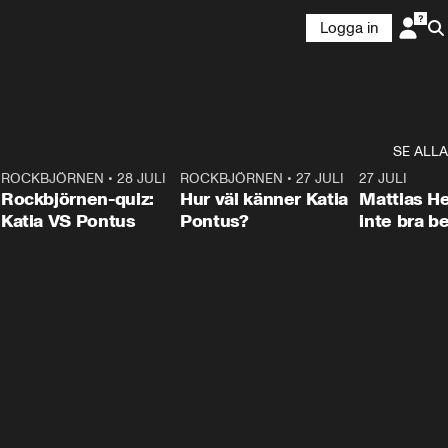
Logga in
SE ALLA
7
ROCKBJÖRNEN
•
28 JULI
0:15
ROCKBJÖRNEN
•
27 JULI
0:46
27 JULI
Rockbjörnen-quiz:
Hur väl känner Katia
Mattias He
Katia VS Pontus
Pontus?
inte bra be