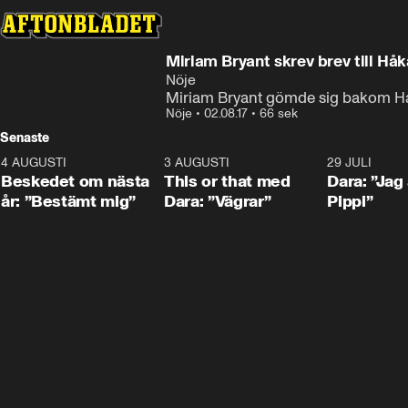
Miriam Bryant skrev brev till Hå
Nöje
Miriam Bryant gömde sig bakom Hå
Nöje
•
02.08.17
•
66 sek
Senaste
4 AUGUSTI
0:24
3 AUGUSTI
1:02
29 JULI
Beskedet om nästa
This or that med
Dara: ”Jag
år: ”Bestämt mig”
Dara: ”Vägrar”
Pippi”