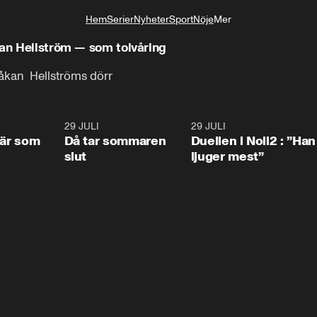
Hem
Serier
Nyheter
Sport
Nöje
Mer
Livsstil
kan Hellström — som tolvåring
kan  Hellströms dörr
0:41
29 JULI
0:39
29 JULI
0:4
 är som
Då tar sommaren
Duellen i Noll2 : ”Han
slut
ljuger mest”