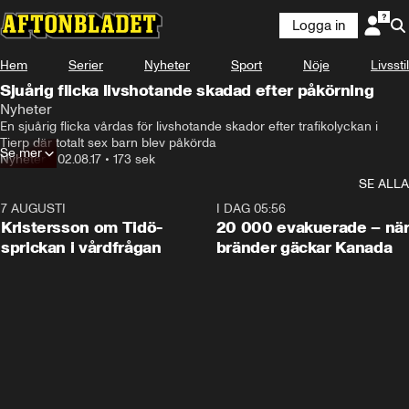
Logga in
Hem
Serier
Nyheter
Sport
Nöje
Livsstil
Sjuårig flicka livshotande skadad efter påkörning
Nyheter
En sjuårig flicka vårdas för livshotande skador efter trafikolyckan i 
Tierp där totalt sex barn blev påkörda
Se mer
Nyheter
•
02.08.17
•
173 sek
SE ALLA
7 AUGUSTI
0:42
I DAG 05:56
Kristersson om Tidö-
20 000 evakuerade – nä
sprickan i vårdfrågan
bränder gäckar Kanada