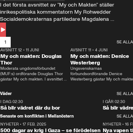
I det första avsnittet av ”My och Makten” ställer 
inrikespolitiska kommentatorn My Rohwedder 
Socialdemokraternas partiledare Magdalena 
Andersson till svars.
1
SE ALLA
AVSNITT 12
•
11 JUNI
26:27
AVSNITT 11
•
4 JUNI
2
My och makten: Douglas
My och makten: Denice
Thor
Westerberg
Moderata ungdomsförbundet 
Ungsvenskarnas 
(MUF:s) ordförande Douglas Thor 
förbundsordförande Denice 
gästar My och makten. I avsnittet 
Westerberg gästar My och makten.
diskuteras tonårsutvisningarna och 
avsnittet diskuteras migrationsfrå
hur Moderaterna ska locka väljare till 
och hur SD ska locka kvinnliga 
Väder
SE ALLA
valet i höst. 
väljare. 
I DAG 02:30
1:06
I GÅR 02:30
Så blir vädret där du bor
Så blir vädr
Senaste om konflikten i Mellanöstern
SE ALLA
NYHETER
•
17 FEB. 2025
0:45
NYHETER
•
16 F
500 dagar av krig i Gaza – se förödelsen
Nya vapen ti