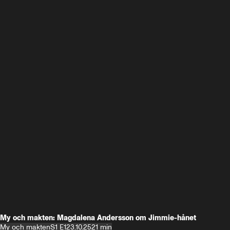
My och makten: Magdalena Andersson om Jimmie-hånet
My och makten
S1 E1
23.10.25
21 min