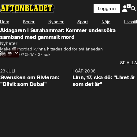
Logga in
Hem
Serier
Nyheter
Sport
Nöje
Livsstil
Åklagaren i Surahammar: Kommer undersöka
samband med gammalt mord
Nyheter
Make till mördad kvinna hittades död för två år sedan
Se mer
Nyheter
•
02.08.17
•
37 sek
SE ALLA
23 JULI
1:42
I GÅR 20:08
Svensken om Rivieran:
Linn, 17, ska dö: ”Livet är
"Blivit som Dubai"
som det är”