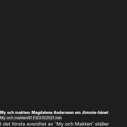
My och makten: Magdalena Andersson om Jimmie-hånet
My och makten
S1 E1
23.10.25
21 min
I det första avsnittet av ”My och Makten” ställer 