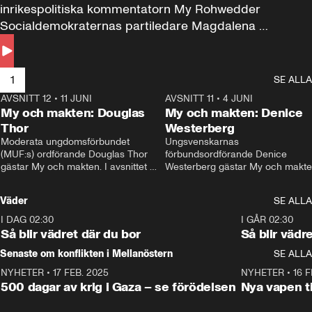
inrikespolitiska kommentatorn My Rohwedder 
Socialdemokraternas partiledare Magdalena 
Andersson till svars.
1
SE ALLA
AVSNITT 12
•
11 JUNI
26:27
AVSNITT 11
•
4 JUNI
2
My och makten: Douglas
My och makten: Denice
Thor
Westerberg
Moderata ungdomsförbundet 
Ungsvenskarnas 
(MUF:s) ordförande Douglas Thor 
förbundsordförande Denice 
gästar My och makten. I avsnittet 
Westerberg gästar My och makten.
diskuteras tonårsutvisningarna och 
avsnittet diskuteras migrationsfrå
hur Moderaterna ska locka väljare till 
och hur SD ska locka kvinnliga 
Väder
SE ALLA
valet i höst. 
väljare. 
I DAG 02:30
1:06
I GÅR 02:30
Så blir vädret där du bor
Så blir vädr
Senaste om konflikten i Mellanöstern
SE ALLA
NYHETER
•
17 FEB. 2025
0:45
NYHETER
•
16 F
500 dagar av krig i Gaza – se förödelsen
Nya vapen ti