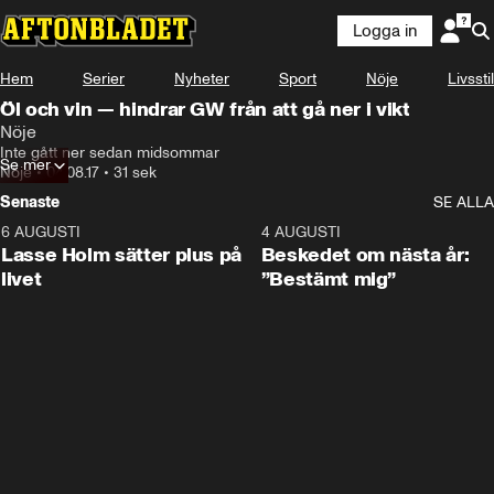
Logga in
Laddar ...
Hem
Serier
Nyheter
Sport
Nöje
Livsstil
Öl och vin — hindrar GW från att gå ner i vikt
Nöje
Inte gått ner sedan midsommar
Se mer
Nöje
•
04.08.17
•
31 sek
Senaste
SE ALLA
6 AUGUSTI
1:04
4 AUGUSTI
Lasse Holm sätter plus på
Beskedet om nästa år:
livet
”Bestämt mig”