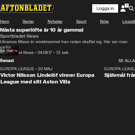
Logga in
Hem
Serier
Nyheter
Sport
Nöje
Livsstil
Nästa superlöfte är 10 år gammal
Sportbladet News
Ukrainas Messi är smeknamnet han redan skaffat sig. Här ser man 
varför.
Se mer
Sportbladet News
•
04.08.17
•
72 sek
Senast
SE ALLA
EUROPA LEAGUE
•
20 MAJ
1:32
EUROPA LEAG
Victor Nilsson Lindelöf vinner Europa
Självmål frå
League med sitt Aston Villa