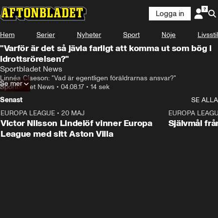
Logga in
Hem
Serier
Nyheter
Sport
Nöje
Livsstil
"Varför är det så jävla farligt att komma ut som bög i
idrottsrörelsen?"
Sportbladet News
Linnéa Claeson: "Vad är egentligen föräldrarnas ansvar?"
Se mer
Sportbladet News
•
04.08.17
•
14 sek
Senast
SE ALLA
EUROPA LEAGUE
•
20 MAJ
1:32
EUROPA LEAG
Victor Nilsson Lindelöf vinner Europa
Självmål frå
League med sitt Aston Villa