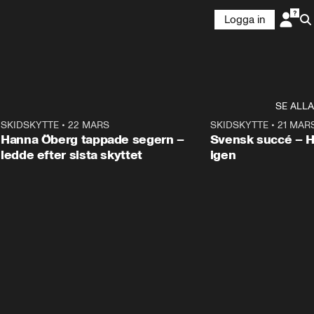
Logga in
SE ALLA
9
SKIDSKYTTE
•
22 MARS
0:55
SKIDSKYTTE
•
21 MAR
Hanna Öberg tappade segern –
Svensk succé – 
ledde efter sista skyttet
igen