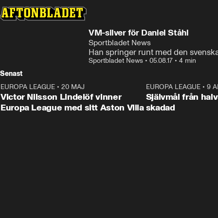
VM-silver för Daniel Ståhl
Sportbladet News
Han springer runt med den svenska 
Sportbladet News
•
05.08.17
•
4 min
Senast
EUROPA LEAGUE
•
20 MAJ
1:32
EUROPA LEAGUE
•
9 A
Victor Nilsson Lindelöf vinner
Självmål från hal
Europa League med sitt Aston Villa
skadad