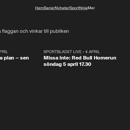
Hem
Serier
Nyheter
Sport
Nöje
Mer
Livsstil
flaggan och vinkar till publiken
PRIL
1:03
SPORTBLADET LIVE
•
4 APRIL
1:0
va plan – sen
Missa inte: Red Bull Homerun
söndag 5 april 17.30