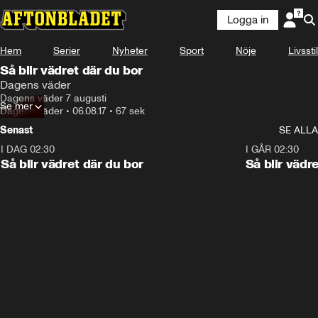
Logga in
Hem
Serier
Nyheter
Sport
Nöje
Livsstil
Så blir vädret där du bor
Dagens väder
Dagens väder 7 augusti
Se mer
Dagens väder
•
06.08.17
•
67 sek
Senast
SE ALLA
I DAG 02:30
1:06
I GÅR 02:30
Så blir vädret där du bor
Så blir vädr