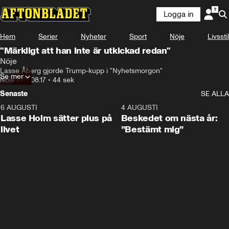
Logga in
Hem
Serier
Nyheter
Sport
Nöje
Livsstil
"Märkligt att han inte är utkickad redan"
Nöje
Lasse Åberg gjorde Trump-kupp i "Nyhetsmorgon"
Se mer
Nöje
•
06.08.17
•
44 sek
Senaste
SE ALLA
6 AUGUSTI
1:04
4 AUGUSTI
Lasse Holm sätter plus på
Beskedet om nästa år:
livet
”Bestämt mig”