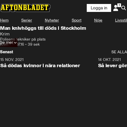
Logga in
Hem
Serier
Nyheter
Sport
Nöje
Livsstil
Man knivhöggs till döds i Stockholm
Krim
Polisens tekniker på plats
Se mer
Krim
•
18.07.16
•
39 sek
Senast
SE ALLA
15 NOV. 2021
3:28
14 OKT. 2021
Så dödas kvinnor i nära relationer
Så lever gö