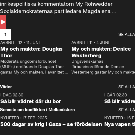
inrikespolitiska kommentatorn My Rohwedder 
Socialdemokraternas partiledare Magdalena 
Andersson till svars.
1
SE ALLA
AVSNITT 12
•
11 JUNI
26:27
AVSNITT 11
•
4 JUNI
2
My och makten: Douglas
My och makten: Denice
Thor
Westerberg
Moderata ungdomsförbundet 
Ungsvenskarnas 
(MUF:s) ordförande Douglas Thor 
förbundsordförande Denice 
gästar My och makten. I avsnittet 
Westerberg gästar My och makten.
diskuteras tonårsutvisningarna och 
avsnittet diskuteras migrationsfrå
hur Moderaterna ska locka väljare till 
och hur SD ska locka kvinnliga 
Väder
SE ALLA
valet i höst. 
väljare. 
I DAG 02:30
1:06
I GÅR 02:30
Så blir vädret där du bor
Så blir vädr
Senaste om konflikten i Mellanöstern
SE ALLA
NYHETER
•
17 FEB. 2025
0:45
NYHETER
•
16 F
500 dagar av krig i Gaza – se förödelsen
Nya vapen ti