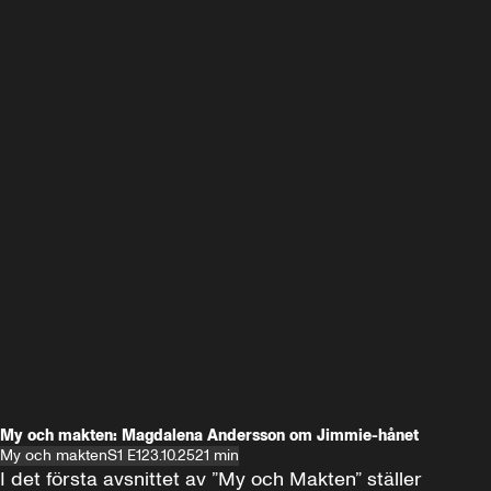
My och makten: Magdalena Andersson om Jimmie-hånet
My och makten
S1 E1
23.10.25
21 min
I det första avsnittet av ”My och Makten” ställer 