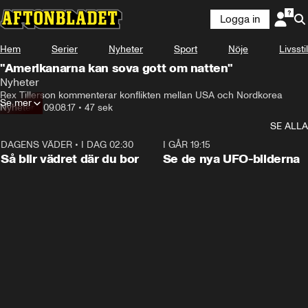
Logga in
Hem
Serier
Nyheter
Sport
Nöje
Livsstil
"Amerikanarna kan sova gott om natten"
Nyheter
Rex Tillerson kommenterar konflikten mellan USA och Nordkorea
Se mer
Nyheter
•
09.08.17
•
47 sek
SE ALLA
DAGENS VÄDER
•
I DAG 02:30
1:06
I GÅR 19:15
Så blir vädret där du bor
Se de nya UFO-bilderna