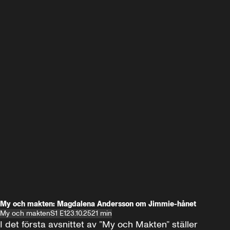
My och makten: Magdalena Andersson om Jimmie-hånet
My och makten
S1 E1
23.10.25
21 min
I det första avsnittet av ”My och Makten” ställer 