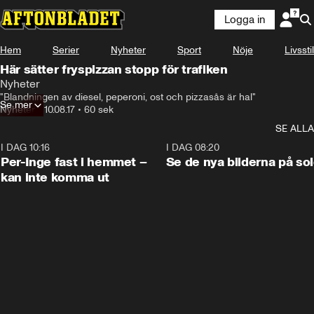
Logga in
Hem
Serier
Nyheter
Sport
Nöje
Livsstil
Här sätter fryspizzan stopp för trafiken
Nyheter
"Blandningen av diesel, peperoni, ost och pizzasås är hal"
Se mer
Nyheter
•
10.08.17
•
60 sek
SE ALLA
I DAG 10:16
1:26
I DAG 08:20
Per-Inge fast i hemmet –
Se de nya bilderna på so
kan inte komma ut