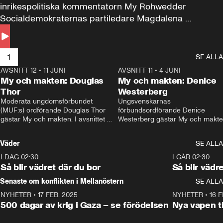
inrikespolitiska kommentatorn My Rohwedder 
Socialdemokraternas partiledare Magdalena 
Andersson till svars.
1
SE ALLA
AVSNITT 12
•
11 JUNI
26:27
AVSNITT 11
•
4 JUNI
2
My och makten: Douglas
My och makten: Denice
Thor
Westerberg
Moderata ungdomsförbundet 
Ungsvenskarnas 
(MUF:s) ordförande Douglas Thor 
förbundsordförande Denice 
gästar My och makten. I avsnittet 
Westerberg gästar My och makten.
diskuteras tonårsutvisningarna och 
avsnittet diskuteras migrationsfrå
hur Moderaterna ska locka väljare till 
och hur SD ska locka kvinnliga 
Väder
SE ALLA
valet i höst. 
väljare. 
I DAG 02:30
1:06
I GÅR 02:30
Så blir vädret där du bor
Så blir vädr
Senaste om konflikten i Mellanöstern
SE ALLA
NYHETER
•
17 FEB. 2025
0:45
NYHETER
•
16 F
500 dagar av krig i Gaza – se förödelsen
Nya vapen ti