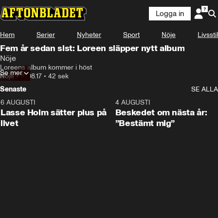
Logga in
Hem
Serier
Nyheter
Sport
Nöje
Livsstil
Fem år sedan sist: Loreen släpper nytt album
Nöje
Loreens album kommer i höst
Se mer
Nöje
•
10.08.17
•
42 sek
Senaste
SE ALLA
6 AUGUSTI
1:04
4 AUGUSTI
Lasse Holm sätter plus på
Beskedet om nästa år:
livet
”Bestämt mig”