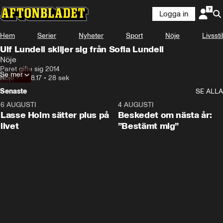
Logga in
Hem
Serier
Nyheter
Sport
Nöje
Livsstil
Ulf Lundell skiljer sig från Sofia Lundell
Nöje
Paret gifte sig 2014
Se mer
Nöje
•
11.08.17
•
28 sek
Senaste
SE ALLA
6 AUGUSTI
1:04
4 AUGUSTI
Lasse Holm sätter plus på
Beskedet om nästa år:
livet
”Bestämt mig”