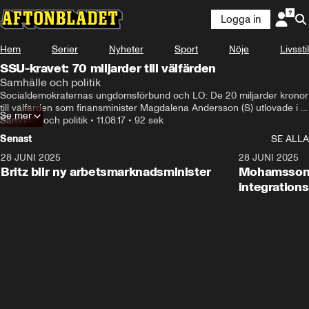
Logga in
Hem
Serier
Nyheter
Sport
Nöje
Livsstil
SSU-kravet: 70 miljarder till välfärden
Samhälle och politik
Socialdemokraternas ungdomsförbund och LO: De 20 miljarder kronor 
till välfärden som finansminister Magdalena Andersson (S) utlovade i 
Se mer
Almedalen räcker inte.
Samhälle och politik
•
11.08.17
•
92 sek
Senast
SE ALLA
28 JUNI 2025
1:48
28 JUNI 2025
Britz blir ny arbetsmarknadsminister
Mohamsson b
integration