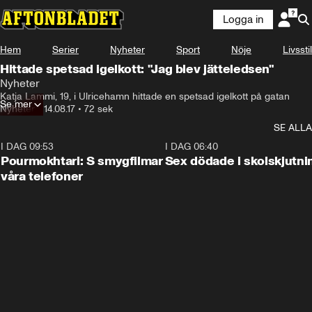
Logga in
Hem
Serier
Nyheter
Sport
Nöje
Livsstil
Hittade spetsad igelkott: "Jag blev jätteledsen"
Nyheter
Katja Lammi, 19, i Ulricehamn hittade en spetsad igelkott på gatan
Se mer
Nyheter
•
14.08.17
•
72 sek
SE ALLA
I DAG 09:53
1:36
I DAG 06:40
Pourmokhtari: S smygfilmar
Sex dödade i skolskjutni
våra telefoner