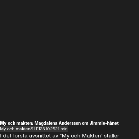
My och makten: Magdalena Andersson om Jimmie-hånet
My och makten
S1 E1
23.10.25
21 min
I det första avsnittet av ”My och Makten” ställer 