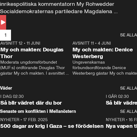
inrikespolitiska kommentatorn My Rohwedder 
Socialdemokraternas partiledare Magdalena 
Andersson till svars.
1
SE ALLA
AVSNITT 12
•
11 JUNI
26:27
AVSNITT 11
•
4 JUNI
2
My och makten: Douglas
My och makten: Denice
Thor
Westerberg
Moderata ungdomsförbundet 
Ungsvenskarnas 
(MUF:s) ordförande Douglas Thor 
förbundsordförande Denice 
gästar My och makten. I avsnittet 
Westerberg gästar My och makten.
diskuteras tonårsutvisningarna och 
avsnittet diskuteras migrationsfrå
hur Moderaterna ska locka väljare till 
och hur SD ska locka kvinnliga 
Väder
SE ALLA
valet i höst. 
väljare. 
I DAG 02:30
1:06
I GÅR 02:30
Så blir vädret där du bor
Så blir vädr
Senaste om konflikten i Mellanöstern
SE ALLA
NYHETER
•
17 FEB. 2025
0:45
NYHETER
•
16 F
500 dagar av krig i Gaza – se förödelsen
Nya vapen ti