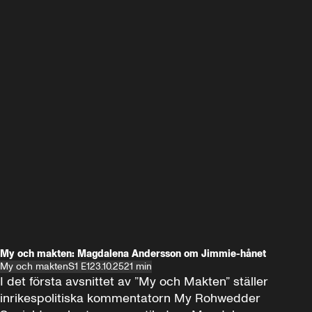
My och makten: Magdalena Andersson om Jimmie-hånet
My och makten
S1 E1
23.10.25
21 min
I det första avsnittet av ”My och Makten” ställer 
inrikespolitiska kommentatorn My Rohwedder 