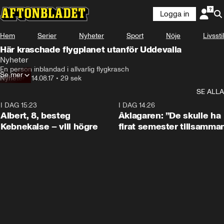
Logga in
Hem
Serier
Nyheter
Sport
Nöje
Livsstil
Här kraschade flygplanet utanför Uddevalla
Nyheter
En person inblandad i allvarlig flygkrasch
Se mer
Nyheter
•
14.08.17
•
29 sek
SE ALLA
I DAG 15:23
0:54
I DAG 14:26
Albert, 8, besteg
Åklagaren: ”De skulle ha
Kebnekaise – vill högre
firat semester tillsamma