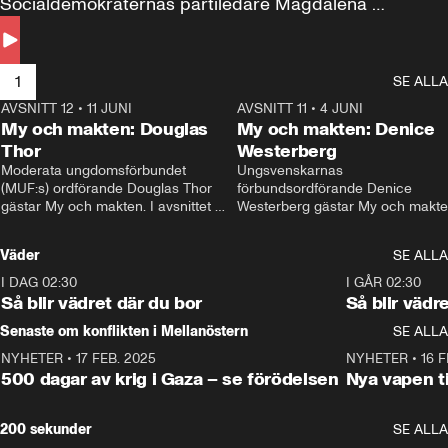
Socialdemokraternas partiledare Magdalena 
Andersson till svars.
1
SE ALLA
AVSNITT 12
•
11 JUNI
26:27
AVSNITT 11
•
4 JUNI
2
My och makten: Douglas
My och makten: Denice
Thor
Westerberg
Moderata ungdomsförbundet 
Ungsvenskarnas 
(MUF:s) ordförande Douglas Thor 
förbundsordförande Denice 
gästar My och makten. I avsnittet 
Westerberg gästar My och makten.
diskuteras tonårsutvisningarna och 
avsnittet diskuteras migrationsfrå
hur Moderaterna ska locka väljare till 
och hur SD ska locka kvinnliga 
Väder
SE ALLA
valet i höst. 
väljare. 
I DAG 02:30
1:06
I GÅR 02:30
Så blir vädret där du bor
Så blir vädr
Senaste om konflikten i Mellanöstern
SE ALLA
NYHETER
•
17 FEB. 2025
0:45
NYHETER
•
16 F
500 dagar av krig i Gaza – se förödelsen
Nya vapen ti
200 sekunder
SE ALLA