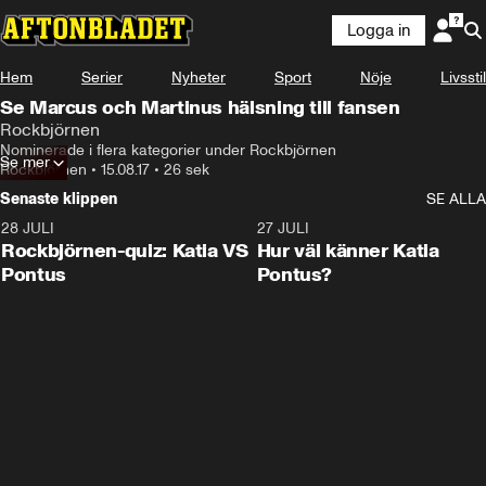
Logga in
Hem
Serier
Nyheter
Sport
Nöje
Livsstil
Se Marcus och Martinus hälsning till fansen
Rockbjörnen
Nominerade i flera kategorier under Rockbjörnen
Se mer
Rockbjörnen
•
15.08.17
•
26 sek
Senaste klippen
SE ALLA
28 JULI
0:15
27 JULI
Rockbjörnen-quiz: Katia VS
Hur väl känner Katia
Pontus
Pontus?