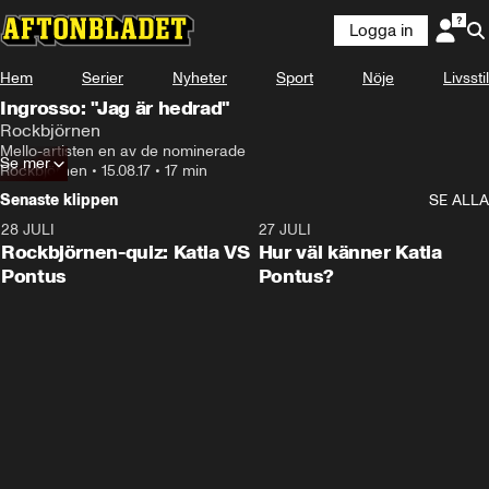
Logga in
Hem
Serier
Nyheter
Sport
Nöje
Livsstil
Ingrosso: "Jag är hedrad"
Rockbjörnen
Mello-artisten en av de nominerade
Se mer
Rockbjörnen
•
15.08.17
•
17 min
Senaste klippen
SE ALLA
28 JULI
0:15
27 JULI
Rockbjörnen-quiz: Katia VS
Hur väl känner Katia
Pontus
Pontus?