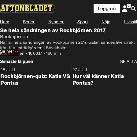
Logga in
Hem
Serier
Nyheter
Sport
Nöje
Livsstil
Se hela sändningen av Rockbjörnen 2017
Rockbjörnen
Här är hela sändningen av Rockbjörnen 2017. Galan sändes live direkt 
från Kungsträdgården i Stockholm.
Se mer
Rockbjörnen
•
16.08.17
•
166 min
Senaste klippen
SE ALLA
28 JULI
0:15
27 JULI
Rockbjörnen-quiz: Katia VS
Hur väl känner Katia
Pontus
Pontus?