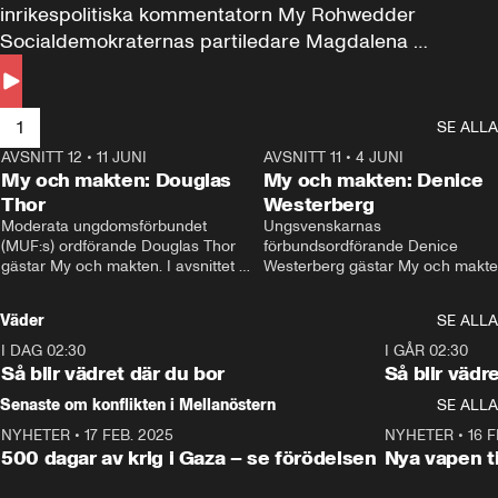
inrikespolitiska kommentatorn My Rohwedder 
Socialdemokraternas partiledare Magdalena 
Andersson till svars.
1
SE ALLA
AVSNITT 12
•
11 JUNI
26:27
AVSNITT 11
•
4 JUNI
2
My och makten: Douglas
My och makten: Denice
Thor
Westerberg
Moderata ungdomsförbundet 
Ungsvenskarnas 
(MUF:s) ordförande Douglas Thor 
förbundsordförande Denice 
gästar My och makten. I avsnittet 
Westerberg gästar My och makten.
diskuteras tonårsutvisningarna och 
avsnittet diskuteras migrationsfrå
hur Moderaterna ska locka väljare till 
och hur SD ska locka kvinnliga 
Väder
SE ALLA
valet i höst. 
väljare. 
I DAG 02:30
1:06
I GÅR 02:30
Så blir vädret där du bor
Så blir vädr
Senaste om konflikten i Mellanöstern
SE ALLA
NYHETER
•
17 FEB. 2025
0:45
NYHETER
•
16 F
500 dagar av krig i Gaza – se förödelsen
Nya vapen ti