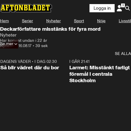
Logga in
Hem
Serier
Nyheter
Sport
Nöje
Livsstil
Deckarförfattare misstänks för fyra mord
Nyheter
Har kommit undan i 22 år
Se mer
Nyheter
•
16.08.17
•
39 sek
SE ALLA
DAGENS VÄDER
•
I DAG 02:30
1:06
I GÅR 21:41
Så blir vädret där du bor
Larmet: Misstänkt farligt
föremål i centrala
Stockholm