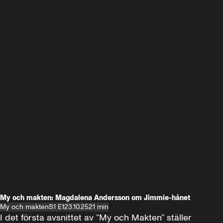
My och makten: Magdalena Andersson om Jimmie-hånet
My och makten
S1 E1
23.10.25
21 min
I det första avsnittet av ”My och Makten” ställer 