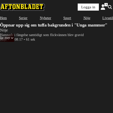
Logga in
Hem
Serier
Nyheter
Sport
Nöje
Livsstil
Öppnar upp sig om tuffa bakgrunden i "Unga mammor"
Nöje
Hamnade i fängelse samtidigt som flickvännen blev gravid
Se mer
Nöje
•
17.08.17
•
61 sek