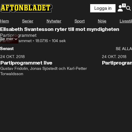
Logga in
Hem
Serier
Nyheter
Sport
Nöje
Livsstil
Elisabeth Svantesson ryter till mot myndigheten
Partiprogrammet
Se mer
Partiprogrammet
•
18.07.16
•
104 sek
Senast
SE ALLA
24 OKT. 2018
32:13
24 OKT. 2018
Partiprogrammet live
Partiprogra
Gustav Fridolin, Jonas Sjöstedt och Karl-Petter 
Torwaldsson