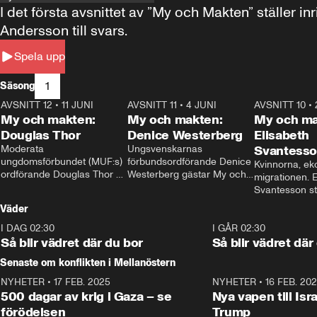
I det första avsnittet av ”My och Makten” ställe
Andersson till svars.
Spela upp
1
Säsong
AVSNITT 12
•
11 JUNI
26:27
AVSNITT 11
•
4 JUNI
23:40
AVSNITT 10
•
My och makten:
My och makten:
My och ma
Douglas Thor
Denice Westerberg
Elisabeth
Moderata 
Ungsvenskarnas 
Svantess
ungdomsförbundet (MUF:s) 
förbundsordförande Denice 
Kvinnorna, ek
ordförande Douglas Thor 
Westerberg gästar My och 
migrationen. E
gästar My och makten. I 
makten. I avsnittet 
Svantesson stäl
avsnittet diskuteras 
diskuteras migrationsfrågan 
när finansmini
Väder
tonårsutvisningarna och hur 
och hur SD ska locka 
Moderaterna ska locka 
kvinnliga väljare. 
I DAG 02:30
1:06
I GÅR 02:30
väljare till valet i höst. 
Så blir vädret där du bor
Så blir vädret där
Senaste om konflikten i Mellanöstern
NYHETER
•
17 FEB. 2025
0:45
NYHETER
•
16 FEB. 20
500 dagar av krig i Gaza – se
Nya vapen till Isr
förödelsen
Trump