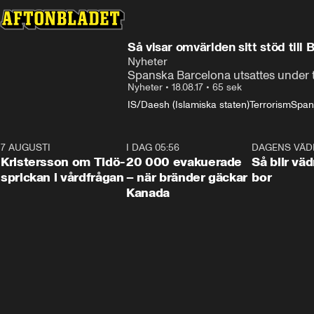
Så visar omvärlden sitt stöd till 
Nyheter
Spanska Barcelona utsattes under to
Nyheter
•
18.08.17
•
65 sek
IS/Daesh (Islamiska staten)
Terrorism
Span
7 AUGUSTI
0:42
I DAG 05:56
0:38
DAGENS VÄD
Kristersson om Tidö-
20 000 evakuerade
Så blir väd
sprickan i vårdfrågan
– när bränder gäckar
bor
Kanada