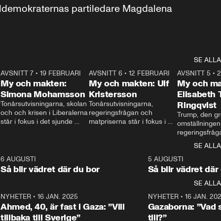
aldemokraternas partiledare Magdalena 
SE ALLA
7
AVSNITT 7
•
19 FEBRUARI
24:30
AVSNITT 6
•
12 FEBRUARI
27:30
AVSNITT 5
•
My och makten:
My och makten: Ulf
My och ma
Simona Mohamsson
Kristersson
Elisabeth
 
Tonårsutvisningarna, skolan 
Tonårsutvisningarna, 
Ringqvist
och och krisen i Liberalerna 
regeringsfrågan och 
Trump, den gr
står i fokus i det sjunde 
matpriserna står i fokus i 
omställningen
avsnittet av ”My och 
det sjätte avsnittet av ”My 
regeringsfråga
makten”. Se när 
och makten”. Se när 
centrum i det 
SE ALLA
Aftonbladets inrikespolitiska 
Aftonbladets inrikespolitiska 
avsnittet av ”
kommentator My 
kommentator My 
6
6 AUGUSTI
1:06
5 AUGUSTI
Makten”. Se nä
Rohwedder ställer 
Rohwedder ställer 
Så blir vädret där du bor
Så blir vädret där
Aftonbladets in
utbildnings- och 
statsminister Ulf Kristersson 
kommentator 
SE ALLA
integrationsminister Simona 
till svars.
Rohwedder stäl
Mohamsson till svars.
Centerpartiets
2
NYHETER
•
16 JAN. 2025
1:01
NYHETER
•
16 JAN. 20
Thand Ring till
Ahmed, 40, är fast i Gaza: ”Vill
Gazaborna: ”Vad s
tillbaka till Sverige”
till?”