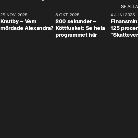
SE ALLA
3
25 NOV. 2025
31:05
8 OKT. 2025
4:29
4 JUNI 2025
Knutby – Vem
200 sekunder –
Finansmin
mördade Alexandra?
Köttfusket: Se hela
125 procent
programmet här
"Skattever
viktig uppg