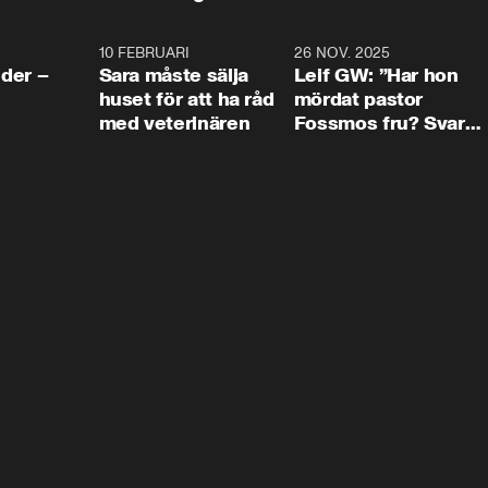
4:24
10 FEBRUARI
4:13
26 NOV. 2025
8:1
der –
Sara måste sälja
Leif GW: ”Har hon
huset för att ha råd
mördat pastor
med veterinären
Fossmos fru? Svar
nej.”