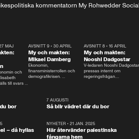
r inrikespolitiska kommentatorn My Rohwedder Soci
27 MAJ
3:51
AVSNITT 9
•
30 APRIL
24:00
AVSNITT 8
•
16 APRIL
25:1
kten:
My och makten:
My och makten:
Mikael Damberg
Nooshi Dadgostar
on
Ekonomin, 
V-ledaren Nooshi Dadgostar
finansministerrollen och 
pressas internt om 
onomin och 
demografikrisen. 
regeringsfrågan.

lisabeth 
Oppositionen ställs till svars 
I Aftonbladets 
ls till svars 
när Socialdemokraternas 
partiledarutfrågning ”My 
stern gästar 
Mikael Damberg gästar My 
och Makten” sätter hon ner 
My och Makten. 
och Makten. 
foten mot kritikerna:

1:06
7 AUGUSTI
1:0
– Vi ställer upp i val. Ska vi 
 du bor
Så blir vädret där du bor
vara med så sitter vi förstås 
25
1:22
NYHETER
•
21 JAN. 2025
0:5
ael – då hyllas
Här återvänder palestinska
fångarna hem