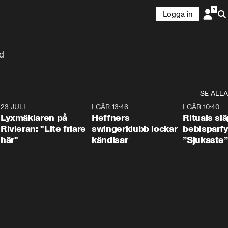
Logga in
öd
SE ALLA
7
23 JULI
2:02
I GÅR 13:46
0:55
I GÅR 10:40
Lyxmäklaren på
Heffners
Rituals sl
Rivieran: "Lite friare
swingerklubb lockar
bebisparf
här"
kändisar
”Sjukaste”