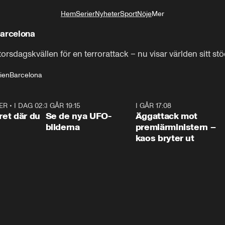
Hem
Serier
Nyheter
Sport
Nöje
Mer
Livsstil
Barcelona
rsdagskvällen för en terrorattack – nu visar världen sitt st
ien
Barcelona
ER
•
I DAG 02:30
1:06
I GÅR 19:15
0:36
I GÅR 17:08
0:3
ret där du
Se de nya UFO-
Äggattack mot
bilderna
premiärministern –
kaos bryter ut