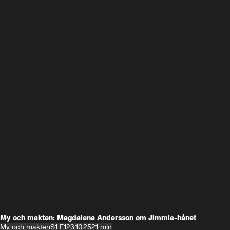
My och makten: Magdalena Andersson om Jimmie-hånet
My och makten
S1 E1
23.10.25
21 min