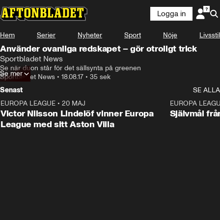
Logga in
Hem
Serier
Nyheter
Sport
Nöje
Livsstil
Använder ovanliga redskapet – gör otroligt trick
Sportbladet News
Se när duon står för det sällsynta på greenen
Se mer
Sportbladet News
•
18.08.17
•
35 sek
Senast
SE ALLA
EUROPA LEAGUE
•
20 MAJ
1:32
EUROPA LEAG
Victor Nilsson Lindelöf vinner Europa
Självmål frå
League med sitt Aston Villa