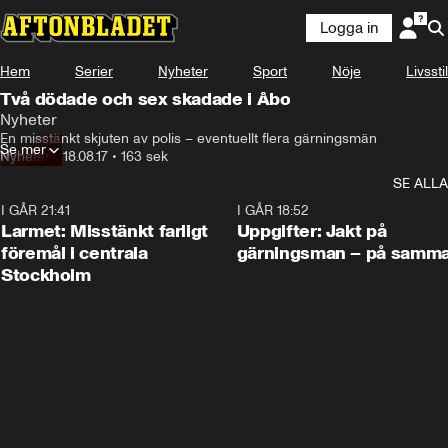
Logga in
Hem
Serier
Nyheter
Sport
Nöje
Livsstil
Två dödade och sex skadade i Åbo
Nyheter
En misstänkt skjuten av polis – eventuellt flera gärningsmän
Se mer
Nyheter
•
18.08.17
•
163 sek
SE ALLA
I GÅR 21:41
0:35
I GÅR 18:52
Larmet: Misstänkt farligt
Uppgifter: Jakt på
föremål i centrala
gärningsman – på samma
Stockholm