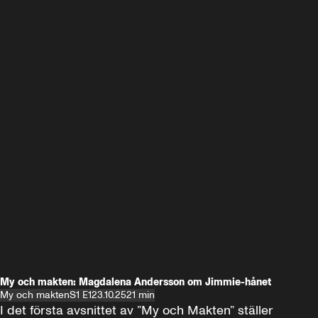
My och makten: Magdalena Andersson om Jimmie-hånet
My och makten
S1 E1
23.10.25
21 min
I det första avsnittet av ”My och Makten” ställer 