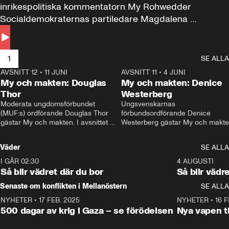
inrikespolitiska kommentatorn My Rohwedder 
Socialdemokraternas partiledare Magdalena 
Andersson till svars.
1
SE ALLA
AVSNITT 12
•
11 JUNI
26:27
AVSNITT 11
•
4 JUNI
2
My och makten: Douglas
My och makten: Denice
Thor
Westerberg
Moderata ungdomsförbundet 
Ungsvenskarnas 
(MUF:s) ordförande Douglas Thor 
förbundsordförande Denice 
gästar My och makten. I avsnittet 
Westerberg gästar My och makten.
diskuteras tonårsutvisningarna och 
avsnittet diskuteras migrationsfrå
hur Moderaterna ska locka väljare till 
och hur SD ska locka kvinnliga 
Väder
SE ALLA
valet i höst. 
väljare. 
I GÅR 02:30
1:06
4 AUGUSTI
Så blir vädret där du bor
Så blir vädr
Senaste om konflikten i Mellanöstern
SE ALLA
NYHETER
•
17 FEB. 2025
0:45
NYHETER
•
16 F
500 dagar av krig i Gaza – se förödelsen
Nya vapen ti