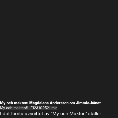
My och makten: Magdalena Andersson om Jimmie-hånet
My och makten
S1 E1
23.10.25
21 min
I det första avsnittet av ”My och Makten” ställer 