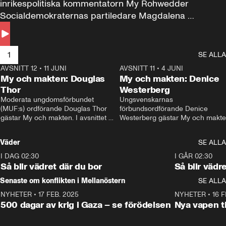
inrikespolitiska kommentatorn My Rohwedder 
Socialdemokraternas partiledare Magdalena 
Andersson till svars.
1
SE ALLA
AVSNITT 12
•
11 JUNI
26:27
AVSNITT 11
•
4 JUNI
2
My och makten: Douglas
My och makten: Denice
Thor
Westerberg
Moderata ungdomsförbundet 
Ungsvenskarnas 
(MUF:s) ordförande Douglas Thor 
förbundsordförande Denice 
gästar My och makten. I avsnittet 
Westerberg gästar My och makten.
diskuteras tonårsutvisningarna och 
avsnittet diskuteras migrationsfrå
hur Moderaterna ska locka väljare till 
och hur SD ska locka kvinnliga 
Väder
SE ALLA
valet i höst. 
väljare. 
I DAG 02:30
1:06
I GÅR 02:30
Så blir vädret där du bor
Så blir vädr
Senaste om konflikten i Mellanöstern
SE ALLA
NYHETER
•
17 FEB. 2025
0:45
NYHETER
•
16 F
500 dagar av krig i Gaza – se förödelsen
Nya vapen ti