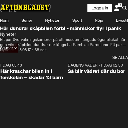
Logga in
Hem
Serier
Nyheter
Sport
Nöje
Livsstil
Här dundrar skåpbilen förbi - människor flyr i panik
Nyheter
Ett par övervakningskameror på ett museum fångade ögonblicket när 
den vita skåpbilen dundrar ner längs La Rambla i Barcelona. Ett par 
Se mer
med barnvagn undkommer terrorbilen med en hårsmån.
Nyheter
•
18.08.17
•
68 sek
SE ALLA
I DAG 03:48
0:29
DAGENS VÄDER
•
I DAG 02:30
Här kraschar bilen in i
Så blir vädret där du bor
förskolan – skadar 13 barn