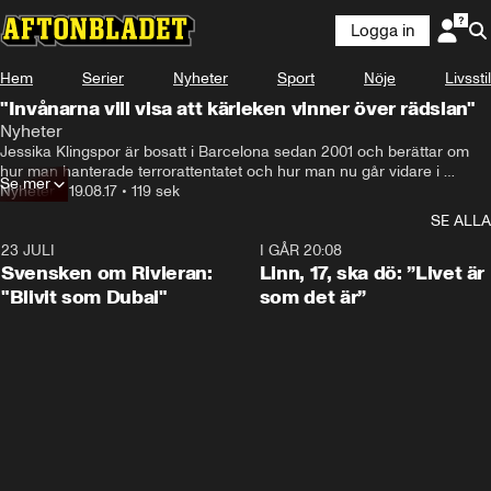
Logga in
Hem
Serier
Nyheter
Sport
Nöje
Livsstil
"Invånarna vill visa att kärleken vinner över rädslan"
Nyheter
Jessika Klingspor är bosatt i Barcelona sedan 2001 och berättar om 
hur man hanterade terrorattentatet och hur man nu går vidare i 
Se mer
staden.
Nyheter
•
19.08.17
•
119 sek
SE ALLA
23 JULI
1:42
I GÅR 20:08
Svensken om Rivieran:
Linn, 17, ska dö: ”Livet är
"Blivit som Dubai"
som det är”