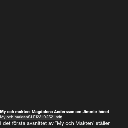
My och makten: Magdalena Andersson om Jimmie-hånet
My och makten
S1 E1
23.10.25
21 min
I det första avsnittet av ”My och Makten” ställer 