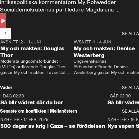
inrikespolitiska kommentatorn My Rohwedder 
Socialdemokraternas partiledare Magdalena 
Andersson till svars.
1
SE ALLA
AVSNITT 12
•
11 JUNI
26:27
AVSNITT 11
•
4 JUNI
2
My och makten: Douglas
My och makten: Denice
Thor
Westerberg
Moderata ungdomsförbundet 
Ungsvenskarnas 
(MUF:s) ordförande Douglas Thor 
förbundsordförande Denice 
gästar My och makten. I avsnittet 
Westerberg gästar My och makten.
diskuteras tonårsutvisningarna och 
avsnittet diskuteras migrationsfrå
hur Moderaterna ska locka väljare till 
och hur SD ska locka kvinnliga 
Väder
SE ALLA
valet i höst. 
väljare. 
I DAG 02:30
1:06
I GÅR 02:30
Så blir vädret där du bor
Så blir vädr
Senaste om konflikten i Mellanöstern
SE ALLA
NYHETER
•
17 FEB. 2025
0:45
NYHETER
•
16 F
500 dagar av krig i Gaza – se förödelsen
Nya vapen ti