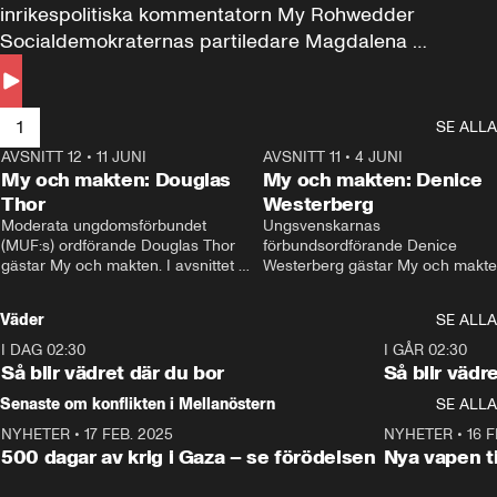
inrikespolitiska kommentatorn My Rohwedder 
Socialdemokraternas partiledare Magdalena 
Andersson till svars.
1
SE ALLA
AVSNITT 12
•
11 JUNI
26:27
AVSNITT 11
•
4 JUNI
2
My och makten: Douglas
My och makten: Denice
Thor
Westerberg
Moderata ungdomsförbundet 
Ungsvenskarnas 
(MUF:s) ordförande Douglas Thor 
förbundsordförande Denice 
gästar My och makten. I avsnittet 
Westerberg gästar My och makten.
diskuteras tonårsutvisningarna och 
avsnittet diskuteras migrationsfrå
hur Moderaterna ska locka väljare till 
och hur SD ska locka kvinnliga 
Väder
SE ALLA
valet i höst. 
väljare. 
I DAG 02:30
1:06
I GÅR 02:30
Så blir vädret där du bor
Så blir vädr
Senaste om konflikten i Mellanöstern
SE ALLA
NYHETER
•
17 FEB. 2025
0:45
NYHETER
•
16 F
500 dagar av krig i Gaza – se förödelsen
Nya vapen ti