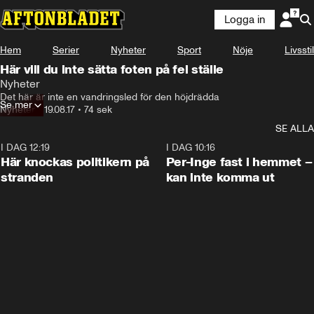
Logga in
Hem
Serier
Nyheter
Sport
Nöje
Livsstil
Här vill du inte sätta foten på fel ställe
Nyheter
Det här är inte en vandringsled för den höjdrädda
Se mer
Nyheter
•
19.08.17
•
74 sek
SE ALLA
I DAG 12:19
0:45
I DAG 10:16
Här knockas politikern på
Per-Inge fast i hemmet –
stranden
kan inte komma ut