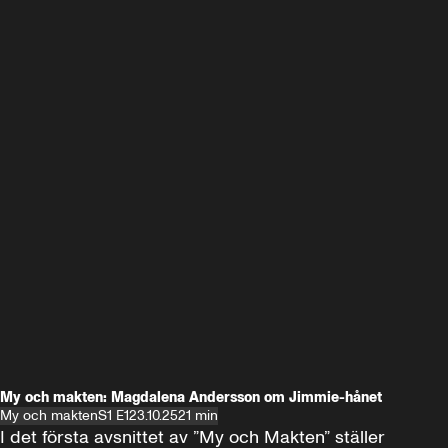
My och makten: Magdalena Andersson om Jimmie-hånet
My och makten
S1 E1
23.10.25
21 min
I det första avsnittet av ”My och Makten” ställer 