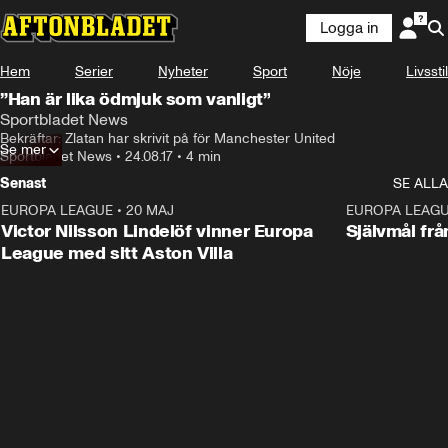
Logga in
Hem
Serier
Nyheter
Sport
Nöje
Livsstil
”Han är lika ödmjuk som vanligt”
Sportbladet News
Bekräftar: Zlatan har skrivit på för Manchester United
Se mer
Sportbladet News
•
24.08.17
•
4 min
Senast
SE ALLA
EUROPA LEAGUE
•
20 MAJ
1:32
EUROPA LEAG
Victor Nilsson Lindelöf vinner Europa
Självmål frå
League med sitt Aston Villa