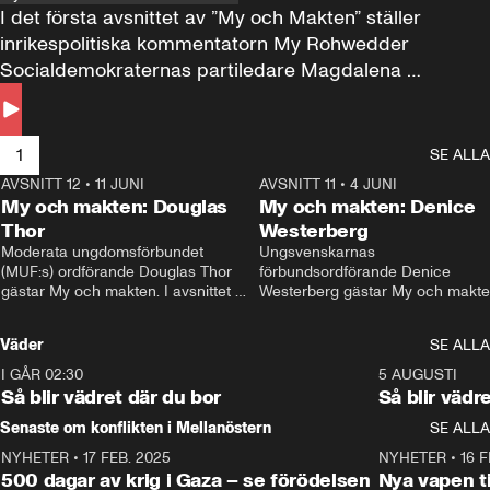
I det första avsnittet av ”My och Makten” ställer 
inrikespolitiska kommentatorn My Rohwedder 
Socialdemokraternas partiledare Magdalena 
Andersson till svars.
1
SE ALLA
AVSNITT 12
•
11 JUNI
26:27
AVSNITT 11
•
4 JUNI
2
My och makten: Douglas
My och makten: Denice
Thor
Westerberg
Moderata ungdomsförbundet 
Ungsvenskarnas 
(MUF:s) ordförande Douglas Thor 
förbundsordförande Denice 
gästar My och makten. I avsnittet 
Westerberg gästar My och makten.
diskuteras tonårsutvisningarna och 
avsnittet diskuteras migrationsfrå
hur Moderaterna ska locka väljare till 
och hur SD ska locka kvinnliga 
Väder
SE ALLA
valet i höst. 
väljare. 
I GÅR 02:30
1:06
5 AUGUSTI
Så blir vädret där du bor
Så blir vädr
Senaste om konflikten i Mellanöstern
SE ALLA
NYHETER
•
17 FEB. 2025
0:45
NYHETER
•
16 F
500 dagar av krig i Gaza – se förödelsen
Nya vapen ti