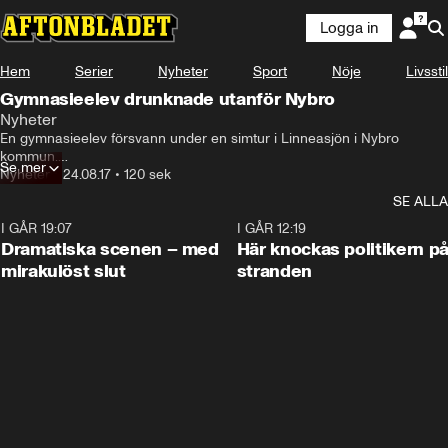
Logga in
Hem
Serier
Nyheter
Sport
Nöje
Livsstil
Gymnasieelev drunknade utanför Nybro
Nyheter
En gymnasieelev försvann under en simtur i Linneasjön i Nybro 
kommun.

Se mer
Flera dykare, en räddningshelikopter och två båtar från 
Nyheter
•
24.08.17
•
120 sek
Sjöräddningssällskapet letade efter personen
SE ALLA
I GÅR 19:07
0:42
I GÅR 12:19
Dramatiska scenen – med
Här knockas politikern p
mirakulöst slut
stranden