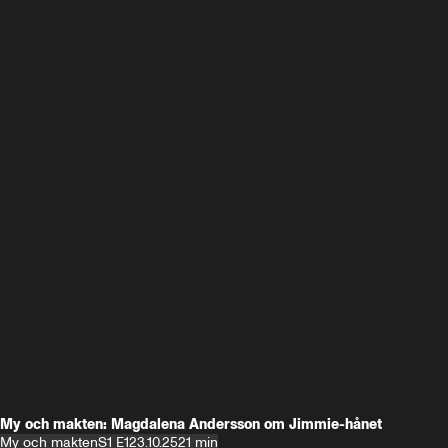
My och makten: Magdalena Andersson om Jimmie-hånet
My och makten
S1 E1
23.10.25
21 min