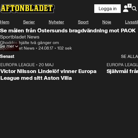
Logga in
Hem
Serier
Nyheter
Sport
Nöje
Livsstil
Se målen från Östersunds bragdvändning mot PAOK
Sportbladet News
Ghoddos hjälte två gånger om
Se mer
Sportbladet News
•
24.08.17
•
102 sek
Senast
SE ALLA
EUROPA LEAGUE
•
20 MAJ
1:32
EUROPA LEAG
Victor Nilsson Lindelöf vinner Europa
Självmål frå
League med sitt Aston Villa