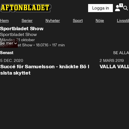
Logga in
Något gick fel
Hem
Serier
Nyheter
Sport
Nöje
Livsstil
Denna videofil kan inte spelas.
Sportbladet Show
Fel kod
:
232011
Sportbladet Show
Ladda om
Måndag 21 oktober
Se mer
Sportbladet Show
•
18.07.16
•
117 min
Senast
SE ALLA
5 DEC. 2020
1:01
2 MARS 2019
Succé för Samuelsson - knäckte Bö i
VALLA VALLA:
sista skyttet