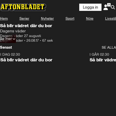
Logga in
Hem
Serier
Nyheter
Sport
Nöje
Livsstil
Så blir vädret där du bor
Dagens väder
Dagens väder 27 augusti
Se mer
Dagens väder
•
26.08.17
•
67 sek
Senast
SE ALLA
I DAG 02:30
1:06
I GÅR 02:30
Så blir vädret där du bor
Så blir vädr