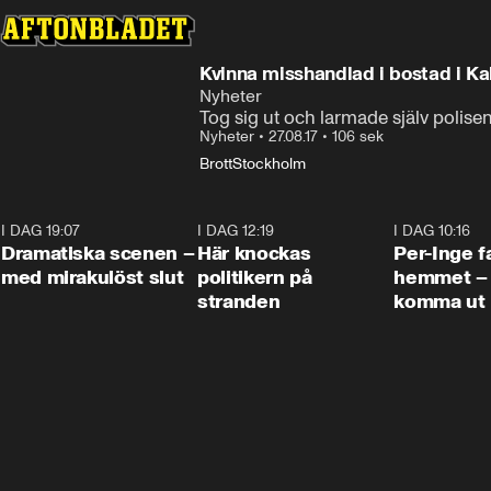
Kvinna misshandlad i bostad i Kall
Nyheter
Tog sig ut och larmade själv polise
Nyheter
•
27.08.17
•
106 sek
Brott
Stockholm
I DAG 19:07
0:42
I DAG 12:19
0:45
I DAG 10:16
Dramatiska scenen –
Här knockas
Per-Inge fa
med mirakulöst slut
politikern på
hemmet – 
stranden
komma ut