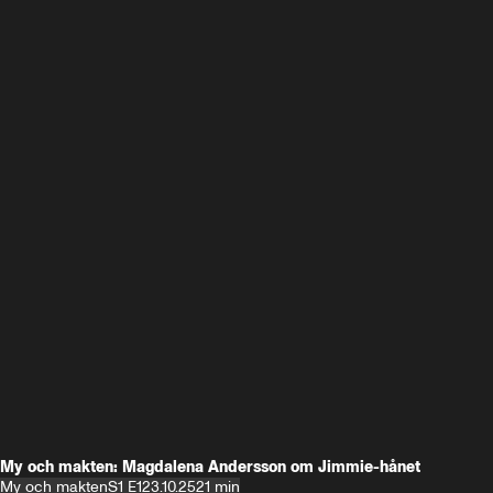
My och makten: Magdalena Andersson om Jimmie-hånet
My och makten
S1 E1
23.10.25
21 min