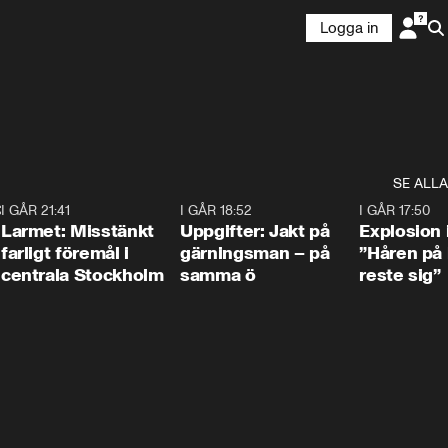
Logga in
SE ALLA
:30
6
I GÅR 21:41
0:35
I GÅR 18:52
0:33
I GÅR 17:50
Larmet: Misstänkt
Uppgifter: Jakt på
Explosion 
farligt föremål i
gärningsman – på
”Håren på
centrala Stockholm
samma ö
reste sig”