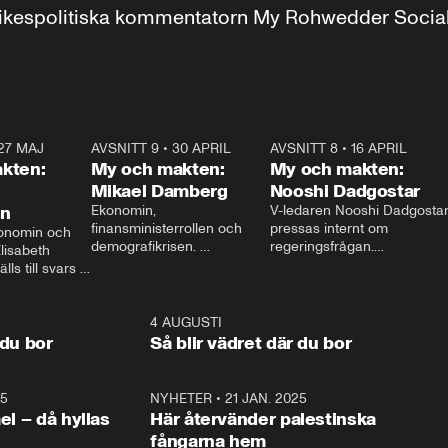
r inrikespolitiska kommentatorn My Rohwedder Soci
27 MAJ
3:51
AVSNITT 9
•
30 APRIL
24:00
AVSNITT 8
•
16 APRIL
25:1
kten:
My och makten:
My och makten:
Mikael Damberg
Nooshi Dadgostar
on
Ekonomin, 
V-ledaren Nooshi Dadgostar
finansministerrollen och 
pressas internt om 
onomin och 
demografikrisen. 
regeringsfrågan.

lisabeth 
Oppositionen ställs till svars 
I Aftonbladets 
ls till svars 
när Socialdemokraternas 
partiledarutfrågning ”My 
stern gästar 
Mikael Damberg gästar My 
och Makten” sätter hon ner 
My och Makten. 
och Makten. 
foten mot kritikerna:

1:06
4 AUGUSTI
1:0
– Vi ställer upp i val. Ska vi 
 du bor
Så blir vädret där du bor
vara med så sitter vi förstås 
25
1:22
NYHETER
•
21 JAN. 2025
0:5
ael – då hyllas
Här återvänder palestinska
fångarna hem