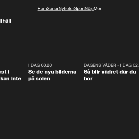
Hem
Serier
Nyheter
Sport
Nöje
Mer
Livsstil
häll
n
1:26
I DAG 08:20
0:31
DAGENS VÄDER
•
I DAG 02
1:0
st i
Se de nya bilderna
Så blir vädret där du
kan inte
på solen
bor