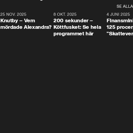
SE ALLA
3
25 NOV. 2025
31:05
8 OKT. 2025
4:29
4 JUNI 2025
Knutby – Vem
200 sekunder –
Finansmin
mördade Alexandra?
Köttfusket: Se hela
125 procent
programmet här
"Skattever
viktig uppg