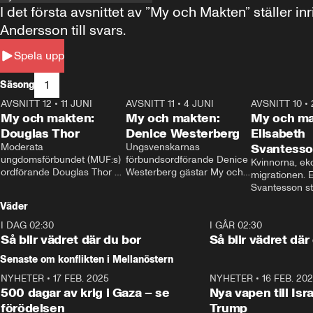
I det första avsnittet av ”My och Makten” ställe
Andersson till svars.
Spela upp
1
Säsong
AVSNITT 12
•
11 JUNI
26:27
AVSNITT 11
•
4 JUNI
23:40
AVSNITT 10
•
My och makten:
My och makten:
My och ma
Douglas Thor
Denice Westerberg
Elisabeth
Moderata 
Ungsvenskarnas 
Svantess
ungdomsförbundet (MUF:s) 
förbundsordförande Denice 
Kvinnorna, ek
ordförande Douglas Thor 
Westerberg gästar My och 
migrationen. E
gästar My och makten. I 
makten. I avsnittet 
Svantesson stäl
avsnittet diskuteras 
diskuteras migrationsfrågan 
när finansmini
Väder
tonårsutvisningarna och hur 
och hur SD ska locka 
Moderaterna ska locka 
kvinnliga väljare. 
I DAG 02:30
1:06
I GÅR 02:30
väljare till valet i höst. 
Så blir vädret där du bor
Så blir vädret där
Senaste om konflikten i Mellanöstern
NYHETER
•
17 FEB. 2025
0:45
NYHETER
•
16 FEB. 20
500 dagar av krig i Gaza – se
Nya vapen till Isr
förödelsen
Trump