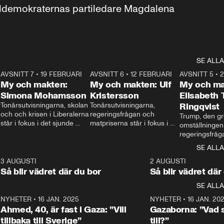
aldemokraternas partiledare Magdalena 
SE ALLA
7
AVSNITT 7
•
19 FEBRUARI
24:30
AVSNITT 6
•
12 FEBRUARI
27:30
AVSNITT 5
•
My och makten:
My och makten: Ulf
My och ma
Simona Mohamsson
Kristersson
Elisabeth
 
Tonårsutvisningarna, skolan 
Tonårsutvisningarna, 
Ringqvist
och och krisen i Liberalerna 
regeringsfrågan och 
Trump, den gr
står i fokus i det sjunde 
matpriserna står i fokus i 
omställningen
avsnittet av ”My och 
det sjätte avsnittet av ”My 
regeringsfråga
makten”. Se när 
och makten”. Se när 
centrum i det 
SE ALLA
Aftonbladets inrikespolitiska 
Aftonbladets inrikespolitiska 
avsnittet av ”
kommentator My 
kommentator My 
6
3 AUGUSTI
1:06
2 AUGUSTI
Makten”. Se nä
Rohwedder ställer 
Rohwedder ställer 
Så blir vädret där du bor
Så blir vädret där
Aftonbladets in
utbildnings- och 
statsminister Ulf Kristersson 
kommentator 
SE ALLA
integrationsminister Simona 
till svars.
Rohwedder stäl
Mohamsson till svars.
Centerpartiets
2
NYHETER
•
16 JAN. 2025
1:01
NYHETER
•
16 JAN. 20
Thand Ring till
Ahmed, 40, är fast i Gaza: ”Vill
Gazaborna: ”Vad s
tillbaka till Sverige”
till?”