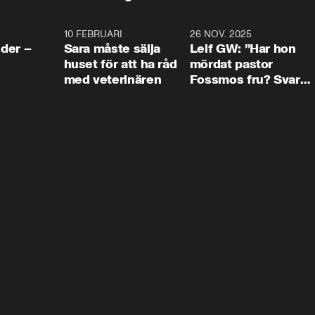
4:24
10 FEBRUARI
4:13
26 NOV. 2025
8:1
der –
Sara måste sälja
Leif GW: ”Har hon
huset för att ha råd
mördat pastor
med veterinären
Fossmos fru? Svar
nej.”