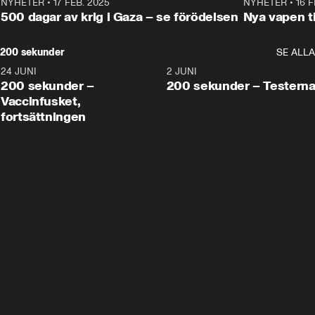
NYHETER
•
17 FEB. 2025
0:45
NYHETER
•
16 F
500 dagar av krig i Gaza – se förödelsen
Nya vapen ti
200 sekunder
SE ALLA
24 JUNI
5:00
2 JUNI
200 sekunder –
200 sekunder – Testern
Vaccinfusket,
fortsättningen