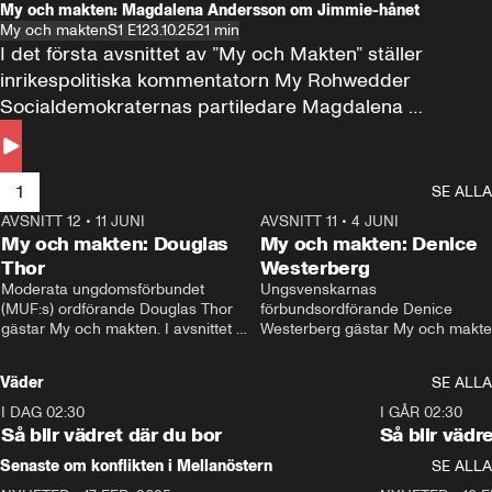
My och makten: Magdalena Andersson om Jimmie-hånet
My och makten
S1 E1
23.10.25
21 min
I det första avsnittet av ”My och Makten” ställer 
inrikespolitiska kommentatorn My Rohwedder 
Socialdemokraternas partiledare Magdalena 
Andersson till svars.
1
SE ALLA
AVSNITT 12
•
11 JUNI
26:27
AVSNITT 11
•
4 JUNI
2
My och makten: Douglas
My och makten: Denice
Thor
Westerberg
Moderata ungdomsförbundet 
Ungsvenskarnas 
(MUF:s) ordförande Douglas Thor 
förbundsordförande Denice 
gästar My och makten. I avsnittet 
Westerberg gästar My och makten.
diskuteras tonårsutvisningarna och 
avsnittet diskuteras migrationsfrå
hur Moderaterna ska locka väljare till 
och hur SD ska locka kvinnliga 
Väder
SE ALLA
valet i höst. 
väljare. 
I DAG 02:30
1:06
I GÅR 02:30
Så blir vädret där du bor
Så blir vädr
Senaste om konflikten i Mellanöstern
SE ALLA