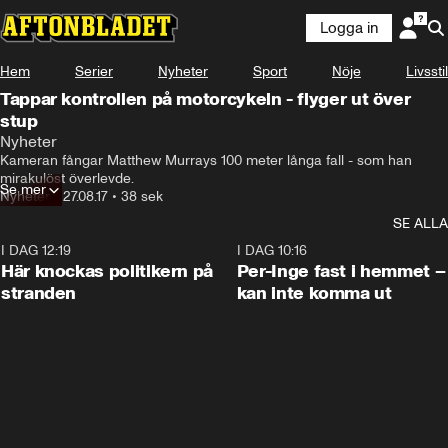
Logga in
Hem
Serier
Nyheter
Sport
Nöje
Livsstil
Tappar kontrollen på motorcykeln - flyger ut över
stup
Nyheter
Kameran fångar Matthew Murrays 100 meter långa fall - som han 
mirakulöst överlevde.
Se mer
Nyheter
•
27.08.17
•
38 sek
SE ALLA
I DAG 12:19
0:45
I DAG 10:16
Här knockas politikern på
Per-Inge fast i hemmet –
stranden
kan inte komma ut